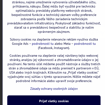
stránkou, najmä umožnenie vytvorenia užívateľského účtu,
Všetky uvedené ceny sú vrátane DPH.
prihlásenia, nákupu. Ďalej môžu byť využité pre technickú
optimalizáciu prevádzky platformy webových stránok,
bezpečnostné funkcie a technický záznam voľby preferencie
zobrazenia podľa Vášho zariadenia technickým
prevádzkovateľom infraštruktúry. Poskytovať základnú funkčnosť,
starať sa o prevádzkovú bezpečnosť a stabilitu je naším
oprávneným záujmom.
Súbory cookies na zlepšenie relevancie reklám využíva služba
Google Ads –
podrobnosti tu
alebo Meta –
podrobnosti tu
(Facebook, Instagram).
Cookies používame na zlepšenie vašej návštevy tejto webovej
stránky, analýzu jej výkonnosti a zhromažďovanie údajov o jej
používaní. Na tento účel môžeme použiť nástroje a služby tretích
strán a zhromaždené údaje sa môžu preniesť k partnerom v EÚ,
USA alebo iných krajinách. Kliknutím na „Prijať všetky cookies“
vyjadrujete svoj súhlas s týmto spracovaním. Nižšie môžete nájsť
podrobné informácie alebo upraviť svoje preferencie.
Zásady ochrany osobných údajov
Prijať všetky cookies