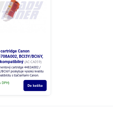
cartridge Canon
4708A002, BCI3Y/BCI6Y,
, kompatibilný
(AC-CA059)
mentový cartridge 4482A002 /
BCI6Y poskytuje vysokú kvalitu
atibilitu s tlačiarňami Canon.
s DPH)
Do košíka