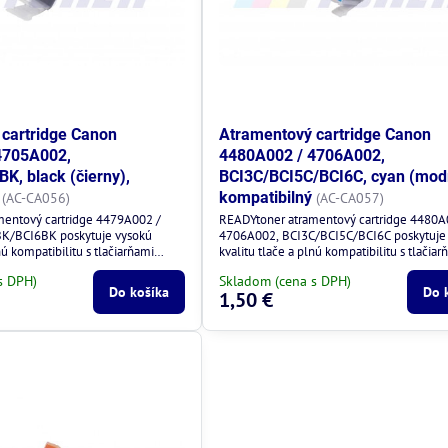
cartridge Canon
Atramentový cartridge Canon
4705A002,
4480A002 / 4706A002,
K, black (čierny),
BCI3C/BCI5C/BCI6C, cyan (modr
kompatibilný
(AC-CA056)
(AC-CA057)
mentový cartridge 4479A002 /
READYtoner atramentový cartridge 4480A
K/BCI6BK poskytuje vysokú
4706A002, BCI3C/BCI5C/BCI6C poskytuje
nú kompatibilitu s tlačiarňami
kvalitu tlače a plnú kompatibilitu s tlačiar
Canon.
s DPH)
Skladom (cena s DPH)
Do košíka
Do 
1,50 €