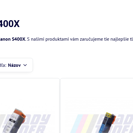
S400X
Canon S400X
. S našimi produktami vám zaručujeme tie najlepšie t
dľa:
Názov