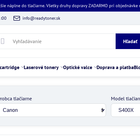
jšie náplne do tlačiarne. Všetky druhy dopravy ZADARMO pri objednávke
5:00
info@readytoner.sk
Hľadať
cartridge
Laserové tonery
Optické valce
Doprava a platba
Bl
robca tlačiarne
Model tlačiar