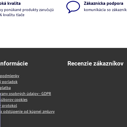
oká kvalita
Zákaznícka podpora
ky ponúkané produkty zaručujú
komunikácia so zákazníkm
 kvalitu tlače
informácie
Recenzie zákazníkov
 podmienky
ý poriadok
platba
rany osobných údajov - GDPR
súborov cookies
 protokol
a odstúpenie od kúpnej zmluvy