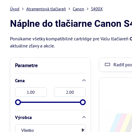
Úvod
Atramentová tlačiareň
Canon
S400X
Náplne do tlačiarne Canon 
Ponúkame všetky kompatibilné cartridge pre Vašu tlačiareň
aktuálne zľavy a akcie.
Radiť po
Parametre
Cena
Od:
Do:
Výrobca