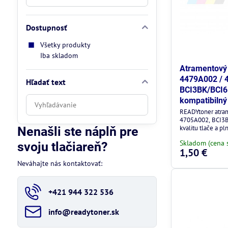
Dostupnosť
Všetky produkty
Iba skladom
Atramentový 
4479A002 / 
Hľadať text
BCI3BK/BCI6B
Prehľadať
kompatibilný
výsledky
READYtoner atra
4705A002, BCI3B
filtra
kvalitu tlače a pl
Nenašli ste náplň pre
fulltextom
Canon.
Skladom (cena 
svoju tlačiareň?
1,50 €
Neváhajte nás kontaktovať:
+421 944 322 536
info​@readytoner​.sk