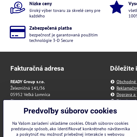
Nízke ceny
Vys
široký výber tovaru za skvelé ceny pre
všet
každého
100%
Zabezpečená platba
bezpečnosť je garantovaná použitím
technológie 3-D Secure
Fakturačná adresa
Dôležite 
READY Group s.r.o.
Obchodné
Železničná 141/36
Reklamačn
05952 Veľká Lomnica
Doprava a 
Slovenská republika
Zásady och
Predvoľby 
Predvoľby súborov cookies
IČO: 55 175 431
Reklamačný
DIČ: 2121898328
Formulár n
Na Vašom zariadení ukladáme cookies. Obsah súborov cookies
IBAN: SK3111000000002942143418
predstavuje spôsob, ako identifikovať konkrétneho návštevníka
a poskytnúť mu možnosť priebežnej interakcie s webovou
Nie sme platcami DPH