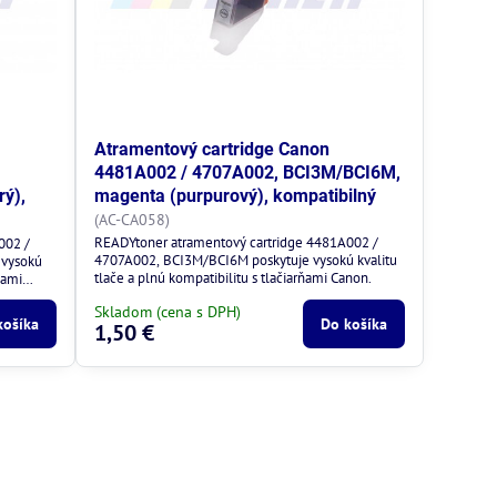
Atramentový cartridge Canon
4481A002 / 4707A002, BCI3M/BCI6M,
ý),
magenta (purpurový), kompatibilný
(AC-CA058)
READYtoner atramentový cartridge 4481A002 /
002 /
4707A002, BCI3M/BCI6M poskytuje vysokú kvalitu
 vysokú
tlače a plnú kompatibilitu s tlačiarňami Canon.
ňami
Skladom (cena s DPH)
košíka
Do košíka
1,50 €