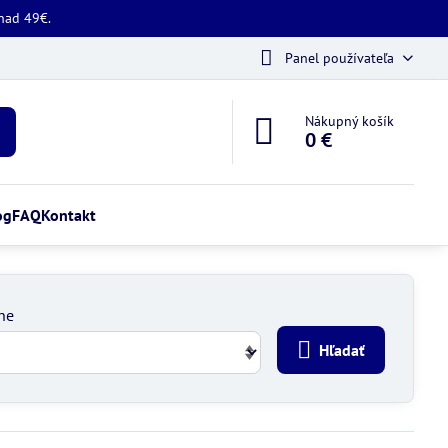
 nad 49€.
Panel používateľa
Nákupný košík
0 €
og
FAQ
Kontakt
ne
Hľadať