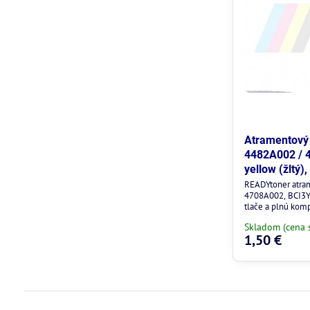
Atramentový 
4482A002 / 
yellow (žltý)
READYtoner atra
4708A002, BCI3Y/
tlače a plnú komp
Skladom (cena 
1,50 €