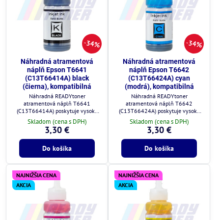
34%
34%
Náhradná atramentová
Náhradná atramentová
náplň Epson T6641
náplň Epson T6642
(C13T66414A) black
(C13T66424A) cyan
(čierna), kompatibilná
(modrá), kompatibilná
Náhradná READYtoner
Náhradná READYtoner
atramentová náplň T6641
atramentová náplň T6642
(C13T66414A) poskytuje vysokú
(C13T66424A) poskytuje vysokú
kvalitu tlače a plnú kompatibilitu s
kvalitu tlače a plnú kompatibilitu s
Skladom (cena s DPH)
Skladom (cena s DPH)
tlačiarňami Epson.
tlačiarňami Epson.
3,30 €
3,30 €
Do košíka
Do košíka
NAJNIŽŠIA CENA
NAJNIŽŠIA CENA
AKCIA
AKCIA