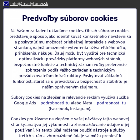
info@readytoner.sk
+421 944 322 536 (PO-PIA: 09:00- 15:00)
Facebook
Predvoľby súborov cookies
Instagram
WhatsApp
Na Vašom zariadení ukladáme cookies. Obsah súborov cookies
predstavuje spôsob, ako identifikovať konkrétneho návštevníka
a poskytnúť mu možnosť priebežnej interakcie s webovou
stránkou, najmä umožnenie vytvorenia užívateľského účtu,
prihlásenia, nákupu. Ďalej môžu byť využité pre technickú
optimalizáciu prevádzky platformy webových stránok,
bezpečnostné funkcie a technický záznam voľby preferencie
zobrazenia podľa Vášho zariadenia technickým
prevádzkovateľom infraštruktúry. Poskytovať základnú
funkčnosť, starať sa o prevádzkovú bezpečnosť a stabilitu je
naším oprávneným záujmom.
Súbory cookies na zlepšenie relevancie reklám využíva služba
Google Ads –
podrobnosti tu
alebo Meta –
podrobnosti tu
(Facebook, Instagram).
Cookies používame na zlepšenie vašej návštevy tejto webovej
GOOGLE recenzie:
stránky, analýzu jej výkonnosti a zhromažďovanie údajov o jej
používaní. Na tento účel môžeme použiť nástroje a služby
tretích strán a zhromaždené údaje sa môžu preniesť k