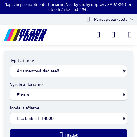
Najlacnejšie náplne do tlačiarne. Všetky druhy dopravy ZADARMO pri
objednávke nad 49€.
Panel používateľa
Typ tlačiarne
Výrobca tlačiarne
Model tlačiarne
Hľadať