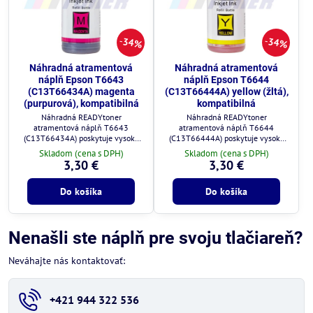
34%
34%
Náhradná atramentová
Náhradná atramentová
náplň Epson T6643
náplň Epson T6644
(C13T66434A) magenta
(C13T66444A) yellow (žltá),
(purpurová), kompatibilná
kompatibilná
Náhradná READYtoner
Náhradná READYtoner
atramentová náplň T6643
atramentová náplň T6644
(C13T66434A) poskytuje vysokú
(C13T66444A) poskytuje vysokú
kvalitu tlače a plnú kompatibilitu s
kvalitu tlače a plnú kompatibilitu s
Skladom (cena s DPH)
Skladom (cena s DPH)
tlačiarňami Epson.
tlačiarňami Epson.
3,30 €
3,30 €
Do košíka
Do košíka
Nenašli ste náplň pre svoju tlačiareň?
Neváhajte nás kontaktovať:
+421 944 322 536