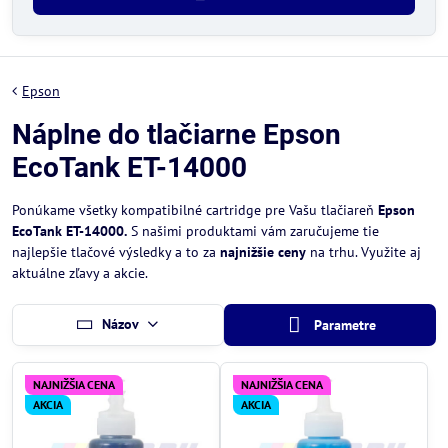
Epson
Náplne do tlačiarne Epson
EcoTank ET-14000
Ponúkame všetky kompatibilné cartridge pre Vašu tlačiareň
Epson
EcoTank ET-14000.
S našimi produktami vám zaručujeme tie
najlepšie tlačové výsledky a to za
najnižšie ceny
na trhu. Využite aj
aktuálne zľavy a akcie.
Názov
Parametre
NAJNIŽŠIA CENA
NAJNIŽŠIA CENA
AKCIA
AKCIA