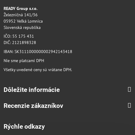
READY Group s.r.o.
Železničná 141/36
05952 Veľká Lomnica
Slovenská republika
IČO: 55 175 431
DIČ: 2121898328
IBAN: SK3111000000002942143418
Nie sme platcami DPH
Všetky uvedené ceny sú vrátane DPH.
Dôležite informácie
Recenzie zákazníkov
Rýchle odkazy