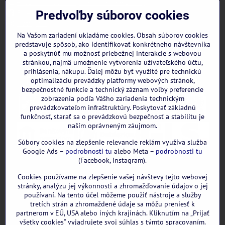
+421 944 322 536 (PO-PIA: 09:00- 15:00)
Facebook
Predvoľby súborov cookies
Instagram
WhatsApp
Na Vašom zariadení ukladáme cookies. Obsah súborov cookies
predstavuje spôsob, ako identifikovať konkrétneho návštevníka
a poskytnúť mu možnosť priebežnej interakcie s webovou
stránkou, najmä umožnenie vytvorenia užívateľského účtu,
prihlásenia, nákupu. Ďalej môžu byť využité pre technickú
optimalizáciu prevádzky platformy webových stránok,
bezpečnostné funkcie a technický záznam voľby preferencie
zobrazenia podľa Vášho zariadenia technickým
prevádzkovateľom infraštruktúry. Poskytovať základnú
funkčnosť, starať sa o prevádzkovú bezpečnosť a stabilitu je
naším oprávneným záujmom.
Súbory cookies na zlepšenie relevancie reklám využíva služba
Google Ads –
podrobnosti tu
alebo Meta –
podrobnosti tu
(Facebook, Instagram).
Cookies používame na zlepšenie vašej návštevy tejto webovej
GOOGLE recenzie:
stránky, analýzu jej výkonnosti a zhromažďovanie údajov o jej
používaní. Na tento účel môžeme použiť nástroje a služby
tretích strán a zhromaždené údaje sa môžu preniesť k
partnerom v EÚ, USA alebo iných krajinách. Kliknutím na „Prijať
všetky cookies“ vyjadrujete svoj súhlas s týmto spracovaním.