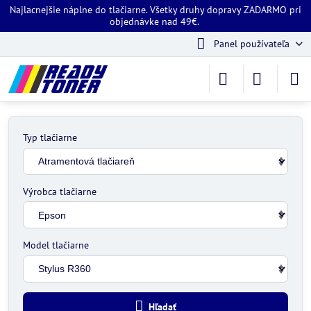
Najlacnejšie náplne do tlačiarne. Všetky druhy dopravy ZADARMO pri
objednávke nad 49€.
Panel používateľa
Typ tlačiarne
Výrobca tlačiarne
Model tlačiarne
Hľadať