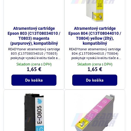
Atramentový cartridge
Atramentový cartridge
Epson 803 (C13T08034010 /
Epson 804 (C13T08044010 /
T0803) magenta
T0804) yellow (žltý),
(purpurový), kompatibilný
kompatibilný
READYtoner atramentový cartridge
READYtoner atramentový cartridge
803 (C13T08034010 / T0803)
804 (C13T08044010 / T0804)
poskytuje vysokú kvalitu tlače a
poskytuje vysokú kvalitu tlače a
plnú kompatibilitu s tlačiarňami
plnú kompatibilitu s tlačiarňami
Skladom (cena s DPH)
Skladom (cena s DPH)
Epson.
Epson.
1,65 €
1,65 €
Do košíka
Do košíka