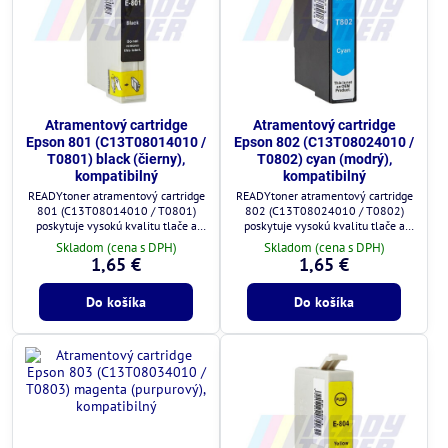
Atramentový cartridge
Atramentový cartridge
Epson 801 (C13T08014010 /
Epson 802 (C13T08024010 /
T0801) black (čierny),
T0802) cyan (modrý),
kompatibilný
kompatibilný
READYtoner atramentový cartridge
READYtoner atramentový cartridge
801 (C13T08014010 / T0801)
802 (C13T08024010 / T0802)
poskytuje vysokú kvalitu tlače a
poskytuje vysokú kvalitu tlače a
plnú kompatibilitu s tlačiarňami
plnú kompatibilitu s tlačiarňami
Skladom (cena s DPH)
Skladom (cena s DPH)
Epson.
Epson.
1,65 €
1,65 €
Do košíka
Do košíka