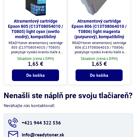
Atramentový cartridge
Atramentový cartridge
Epson 805 (C13T08054010 /
Epson 806 (C13T08064010 /
T0805) light cyan (svetlo
T0806) light magenta
modrý), kompatibilný
(purpurový), kompatibilný
READYtoner atramentový cartridge
READYtoner atramentový cartridge
805 (C13T08054010 / T0805)
806 (C13T08064010 / T0806)
poskytuje vysokú kvalitu tlače a
poskytuje vysokú kvalitu tlače a
plnú kompatibilitu s tlačiarňami
plnú kompatibilitu s tlačiarňami
Skladom (cena s DPH)
Skladom (cena s DPH)
Epson.
Epson.
1,65 €
1,65 €
Do košíka
Do košíka
Nenašli ste náplň pre svoju tlačiareň?
Neváhajte nás kontaktovať:
+421 944 322 536
info​@readytoner​.sk