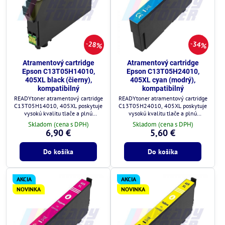
28%
34%
Atramentový cartridge
Atramentový cartridge
Epson C13T05H14010,
Epson C13T05H24010,
405XL black (čierny),
405XL cyan (modrý),
kompatibilný
kompatibilný
READYtoner atramentový cartridge
READYtoner atramentový cartridge
C13T05H14010, 405XL poskytuje
C13T05H24010, 405XL poskytuje
vysokú kvalitu tlače a plnú
vysokú kvalitu tlače a plnú
kompatibilitu s tlačiarňami Epson.
kompatibilitu s tlačiarňami Epson.
Skladom (cena s DPH)
Skladom (cena s DPH)
6,90 €
5,60 €
Do košíka
Do košíka
AKCIA
AKCIA
NOVINKA
NOVINKA