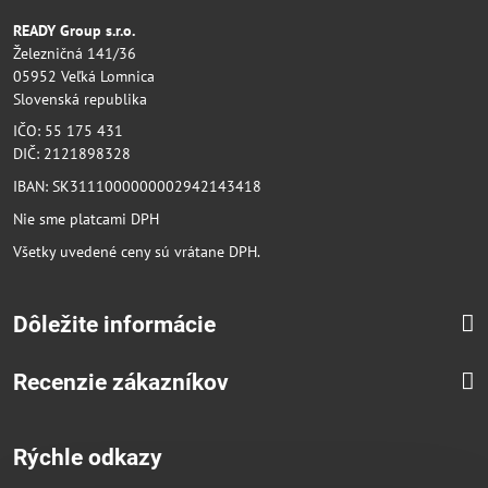
READY Group s.r.o.
Železničná 141/36
05952 Veľká Lomnica
Slovenská republika
IČO: 55 175 431
DIČ: 2121898328
IBAN: SK3111000000002942143418
Nie sme platcami DPH
Všetky uvedené ceny sú vrátane DPH.
Dôležite informácie
Recenzie zákazníkov
Rýchle odkazy