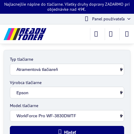
Najlacnejšie náplne do tlačiarne. Všetky druhy dopravy ZADARMO pri
objednávke nad 49€.
Panel používateľa
Typ tlačiarne
Výrobca tlačiarne
Model tlačiarne
Hľadať