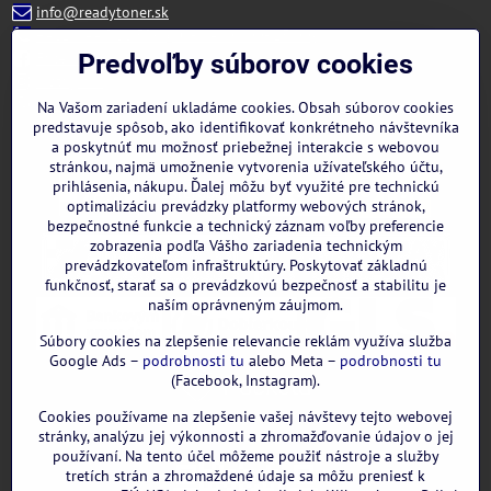
info@readytoner.sk
+421 944 322 536 (PO-PIA: 09:00- 15:00)
Facebook
Predvoľby súborov cookies
Instagram
WhatsApp
Na Vašom zariadení ukladáme cookies. Obsah súborov cookies
predstavuje spôsob, ako identifikovať konkrétneho návštevníka
a poskytnúť mu možnosť priebežnej interakcie s webovou
stránkou, najmä umožnenie vytvorenia užívateľského účtu,
prihlásenia, nákupu. Ďalej môžu byť využité pre technickú
optimalizáciu prevádzky platformy webových stránok,
bezpečnostné funkcie a technický záznam voľby preferencie
zobrazenia podľa Vášho zariadenia technickým
prevádzkovateľom infraštruktúry. Poskytovať základnú
funkčnosť, starať sa o prevádzkovú bezpečnosť a stabilitu je
naším oprávneným záujmom.
Súbory cookies na zlepšenie relevancie reklám využíva služba
Google Ads –
podrobnosti tu
alebo Meta –
podrobnosti tu
(Facebook, Instagram).
Cookies používame na zlepšenie vašej návštevy tejto webovej
GOOGLE recenzie:
stránky, analýzu jej výkonnosti a zhromažďovanie údajov o jej
používaní. Na tento účel môžeme použiť nástroje a služby
tretích strán a zhromaždené údaje sa môžu preniesť k