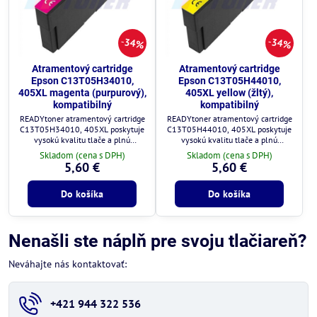
34%
34%
Atramentový cartridge
Atramentový cartridge
Epson C13T05H34010,
Epson C13T05H44010,
405XL magenta (purpurový),
405XL yellow (žltý),
kompatibilný
kompatibilný
READYtoner atramentový cartridge
READYtoner atramentový cartridge
C13T05H34010, 405XL poskytuje
C13T05H44010, 405XL poskytuje
vysokú kvalitu tlače a plnú
vysokú kvalitu tlače a plnú
kompatibilitu s tlačiarňami Epson.
kompatibilitu s tlačiarňami Epson.
Skladom (cena s DPH)
Skladom (cena s DPH)
5,60 €
5,60 €
Do košíka
Do košíka
Nenašli ste náplň pre svoju tlačiareň?
Neváhajte nás kontaktovať:
+421 944 322 536