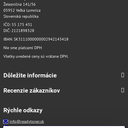
Železničná 141/36
05952 Veľká Lomnica
Slovenská republika
IČO: 55 175 431
DIČ: 2121898328
IBAN: SK3111000000002942143418
Nie sme platcami DPH
Všetky uvedené ceny sú vrátane DPH.
Dôležite informácie
Recenzie zákazníkov
Rýchle odkazy
info@readytoner.sk
+421 944 322 536 (PO-PIA: 09:00- 15:00)