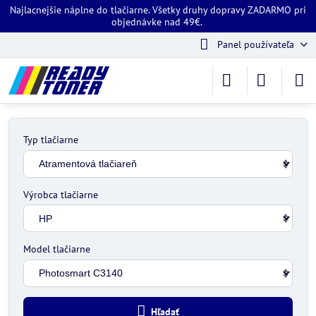
Najlacnejšie náplne do tlačiarne. Všetky druhy dopravy ZADARMO pri
objednávke nad 49€.
Panel používateľa
Typ tlačiarne
Výrobca tlačiarne
Model tlačiarne
Hľadať