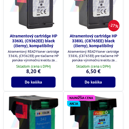
27%
Atramentový cartridge HP
Atramentový cartridge HP
336XL (C9362EE) black
338XL (C8765EE) black
(čierny), kompatibilný
(čierny), kompatibilný
Atramentový READYtoner cartridge
Atramentový READYtoner cartridge
336XL (C9362EE) pre tlačiarne HP
338XL (C8765EE) pre tlačiarne HP
ponúka výnimočnú kvalitu za
ponúka výnimočnú kvalitu za
zlomok ceny.
zlomok ceny.
Skladom (cena s DPH)
Skladom (cena s DPH)
8,20 €
6,50 €
Do košíka
Do košíka
NAJNIŽŠIA CENA
AKCIA