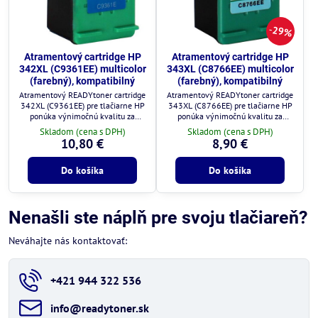
29%
Atramentový cartridge HP
Atramentový cartridge HP
342XL (C9361EE) multicolor
343XL (C8766EE) multicolor
(farebný), kompatibilný
(farebný), kompatibilný
Atramentový READYtoner cartridge
Atramentový READYtoner cartridge
342XL (C9361EE) pre tlačiarne HP
343XL (C8766EE) pre tlačiarne HP
ponúka výnimočnú kvalitu za
ponúka výnimočnú kvalitu za
zlomok ceny.
zlomok ceny.
Skladom (cena s DPH)
Skladom (cena s DPH)
10,80 €
8,90 €
Do košíka
Do košíka
Nenašli ste náplň pre svoju tlačiareň?
Neváhajte nás kontaktovať:
+421 944 322 536
info​@readytoner​.sk