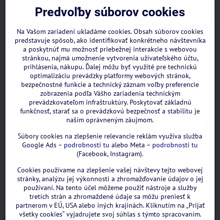
Facebook
Predvoľby súborov cookies
Instagram
WhatsApp
Na Vašom zariadení ukladáme cookies. Obsah súborov cookies
predstavuje spôsob, ako identifikovať konkrétneho návštevníka
a poskytnúť mu možnosť priebežnej interakcie s webovou
stránkou, najmä umožnenie vytvorenia užívateľského účtu,
prihlásenia, nákupu. Ďalej môžu byť využité pre technickú
optimalizáciu prevádzky platformy webových stránok,
bezpečnostné funkcie a technický záznam voľby preferencie
zobrazenia podľa Vášho zariadenia technickým
prevádzkovateľom infraštruktúry. Poskytovať základnú
funkčnosť, starať sa o prevádzkovú bezpečnosť a stabilitu je
naším oprávneným záujmom.
Súbory cookies na zlepšenie relevancie reklám využíva služba
Google Ads –
podrobnosti tu
alebo Meta –
podrobnosti tu
(Facebook, Instagram).
Cookies používame na zlepšenie vašej návštevy tejto webovej
GOOGLE recenzie:
stránky, analýzu jej výkonnosti a zhromažďovanie údajov o jej
používaní. Na tento účel môžeme použiť nástroje a služby
tretích strán a zhromaždené údaje sa môžu preniesť k
partnerom v EÚ, USA alebo iných krajinách. Kliknutím na „Prijať
všetky cookies“ vyjadrujete svoj súhlas s týmto spracovaním.