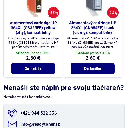
36%
13%
Atramentový cartridge HP
Atramentový cartridge HP
364XL (CB325EE) yellow
364XL (CN684EE) black
(žltý), kompatibilný
(čierny), kompatibilný
Atramentový READYtoner cartridge
Atramentový READYtoner cartridge
364XL (CB325EE) pre tlačiarne HP
364XL (CN684EE) pre tlačiarne HP
ponúka výnimočnú kvalitu za
ponúka výnimočnú kvalitu za
zlomok ceny.
zlomok ceny.
Skladom (cena s DPH)
Skladom (cena s DPH)
2,60 €
2,60 €
Do košíka
Do košíka
Nenašli ste náplň pre svoju tlačiareň?
Neváhajte nás kontaktovať:
+421 944 322 536
info​@readytoner​.sk