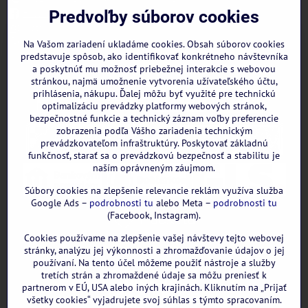
Facebook
Predvoľby súborov cookies
Instagram
WhatsApp
Na Vašom zariadení ukladáme cookies. Obsah súborov cookies
predstavuje spôsob, ako identifikovať konkrétneho návštevníka
a poskytnúť mu možnosť priebežnej interakcie s webovou
stránkou, najmä umožnenie vytvorenia užívateľského účtu,
prihlásenia, nákupu. Ďalej môžu byť využité pre technickú
optimalizáciu prevádzky platformy webových stránok,
bezpečnostné funkcie a technický záznam voľby preferencie
zobrazenia podľa Vášho zariadenia technickým
prevádzkovateľom infraštruktúry. Poskytovať základnú
funkčnosť, starať sa o prevádzkovú bezpečnosť a stabilitu je
naším oprávneným záujmom.
Súbory cookies na zlepšenie relevancie reklám využíva služba
Google Ads –
podrobnosti tu
alebo Meta –
podrobnosti tu
(Facebook, Instagram).
Cookies používame na zlepšenie vašej návštevy tejto webovej
GOOGLE recenzie:
stránky, analýzu jej výkonnosti a zhromažďovanie údajov o jej
používaní. Na tento účel môžeme použiť nástroje a služby
tretích strán a zhromaždené údaje sa môžu preniesť k
partnerom v EÚ, USA alebo iných krajinách. Kliknutím na „Prijať
všetky cookies“ vyjadrujete svoj súhlas s týmto spracovaním.