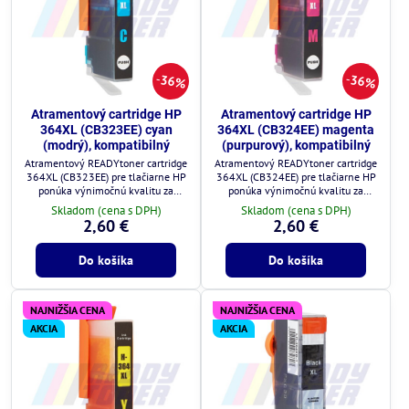
36%
36%
Atramentový cartridge HP
Atramentový cartridge HP
364XL (CB323EE) cyan
364XL (CB324EE) magenta
(modrý), kompatibilný
(purpurový), kompatibilný
Atramentový READYtoner cartridge
Atramentový READYtoner cartridge
364XL (CB323EE) pre tlačiarne HP
364XL (CB324EE) pre tlačiarne HP
ponúka výnimočnú kvalitu za
ponúka výnimočnú kvalitu za
zlomok ceny.
zlomok ceny.
Skladom (cena s DPH)
Skladom (cena s DPH)
2,60 €
2,60 €
Do košíka
Do košíka
NAJNIŽŠIA CENA
NAJNIŽŠIA CENA
AKCIA
AKCIA