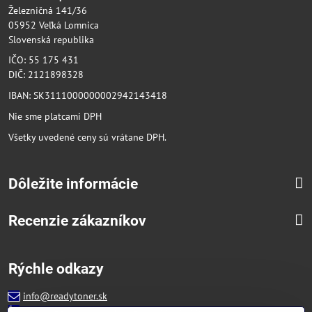
Železničná 141/36
05952 Veľká Lomnica
Slovenská republika
IČO: 55 175 431
DIČ: 2121898328
IBAN: SK3111000000002942143418
Nie sme platcami DPH
Všetky uvedené ceny sú vrátane DPH.
Dôležite informácie
Recenzie zákazníkov
Rýchle odkazy
info@readytoner.sk
+421 944 322 536 (PO-PIA: 09:00- 15:00)