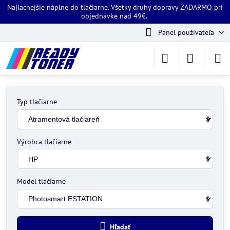
Najlacnejšie náplne do tlačiarne. Všetky druhy dopravy ZADARMO pri
objednávke nad 49€.
Panel používateľa
Typ tlačiarne
Výrobca tlačiarne
Model tlačiarne
Hľadať