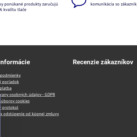
ky ponúkané produkty zaručujú
komunikácia so zákazníkm
 kvalitu tlače
informácie
Recenzie zákazníkov
 podmienky
ý poriadok
platba
rany osobných údajov - GDPR
súborov cookies
 protokol
a odstúpenie od kúpnej zmluvy