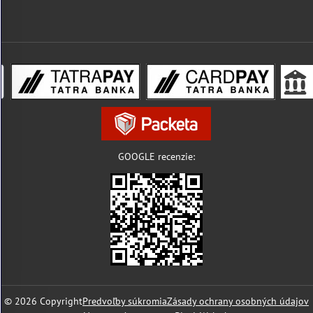
GOOGLE recenzie:
©
2026
Copyright
Predvoľby súkromia
Zásady ochrany osobných údajov