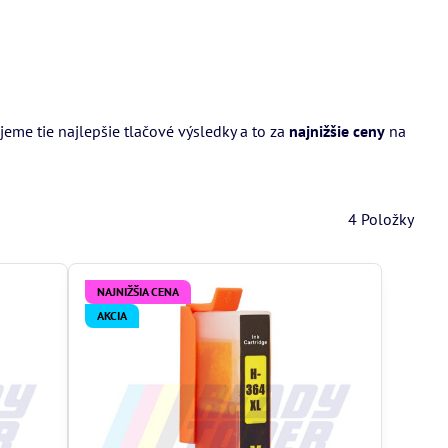
me tie najlepšie tlačové výsledky a to za
najnižšie ceny
na
4
Položky
NAJNIŽŠIA CENA
AKCIA