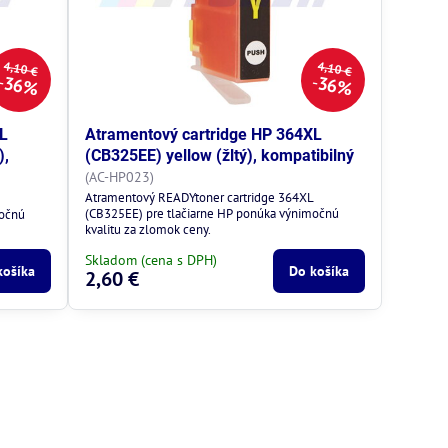
4,10 €
4,10 €
36%
36%
XL
Atramentový cartridge HP 364XL
),
(CB325EE) yellow (žltý), kompatibilný
(AC-HP023)
Atramentový READYtoner cartridge 364XL
L
(CB325EE) pre tlačiarne HP ponúka výnimočnú
močnú
kvalitu za zlomok ceny.
Skladom (cena s DPH)
košíka
Do košíka
2,60 €