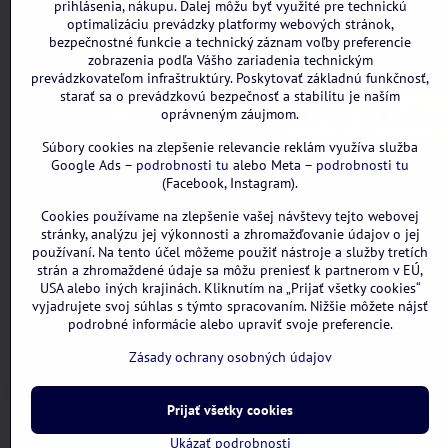
Všetky uvedené ceny sú vrátane DPH.
prihlásenia, nákupu. Ďalej môžu byť využité pre technickú
optimalizáciu prevádzky platformy webových stránok,
bezpečnostné funkcie a technický záznam voľby preferencie
zobrazenia podľa Vášho zariadenia technickým
prevádzkovateľom infraštruktúry. Poskytovať základnú funkčnosť,
starať sa o prevádzkovú bezpečnosť a stabilitu je naším
oprávneným záujmom.
Súbory cookies na zlepšenie relevancie reklám využíva služba
Google Ads –
podrobnosti tu
alebo Meta –
podrobnosti tu
(Facebook, Instagram).
Cookies používame na zlepšenie vašej návštevy tejto webovej
stránky, analýzu jej výkonnosti a zhromažďovanie údajov o jej
používaní. Na tento účel môžeme použiť nástroje a služby tretích
strán a zhromaždené údaje sa môžu preniesť k partnerom v EÚ,
USA alebo iných krajinách. Kliknutím na „Prijať všetky cookies“
vyjadrujete svoj súhlas s týmto spracovaním. Nižšie môžete nájsť
podrobné informácie alebo upraviť svoje preferencie.
Zásady ochrany osobných údajov
Prijať všetky cookies
Ukázať podrobnosti