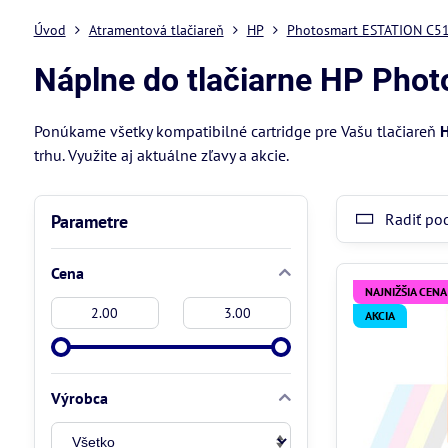
Úvod
Atramentová tlačiareň
HP
Photosmart ESTATION C5
Náplne do tlačiarne HP Ph
Ponúkame všetky kompatibilné cartridge pre Vašu tlačiareň
H
trhu. Využite aj aktuálne zľavy a akcie.
Radiť po
Parametre
Cena
NAJNIŽŠIA CENA
Od:
Do:
AKCIA
Výrobca