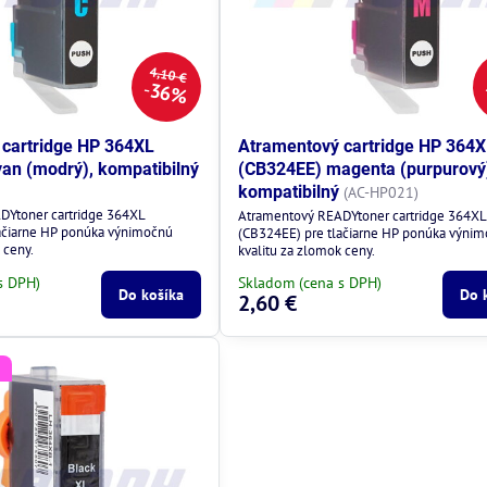
4,10 €
36%
cartridge HP 364XL
Atramentový cartridge HP 364
an (modrý), kompatibilný
(CB324EE) magenta (purpurový
kompatibilný
(AC-HP021)
DYtoner cartridge 364XL
Atramentový READYtoner cartridge 364X
ačiarne HP ponúka výnimočnú
(CB324EE) pre tlačiarne HP ponúka výni
 ceny.
kvalitu za zlomok ceny.
s DPH)
Skladom (cena s DPH)
Do košíka
Do 
2,60 €