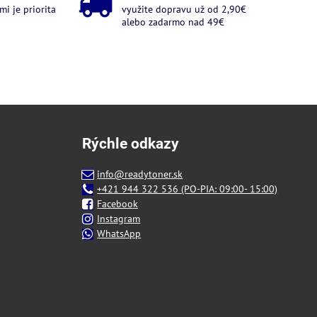
i je priorita
využite dopravu už od 2,90€
alebo zadarmo nad 49€
Rýchle odkazy
info@readytoner.sk
+421 944 322 536 (PO-PIA: 09:00- 15:00)
Facebook
Instagram
WhatsApp