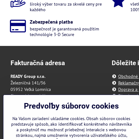
široký výber tovaru za skvelé ceny pre
všet
každého
100%
Zabezpečená platba
bezpečnosť je garantovaná použitím
technológie 3-D Secure
Fakturačná adresa
Dôležite 
READY Group s.r.o.
Obchodné
Železničná 141/36
Reklamačn
05952 Veľká Lomnica
Doprava a 
Slovenská republika
Zásady och
Predvoľby 
Predvoľby súborov cookies
IČO: 55 175 431
Reklamačný
DIČ: 2121898328
Formulár n
Na Vašom zariadení ukladáme cookies. Obsah súborov cookies
IBAN: SK3111000000002942143418
predstavuje spôsob, ako identifikovať konkrétneho návštevníka
a poskytnúť mu možnosť priebežnej interakcie s webovou
Nie sme platcami DPH
stránkou, najmä umožnenie vytvorenia užívateľského účtu,