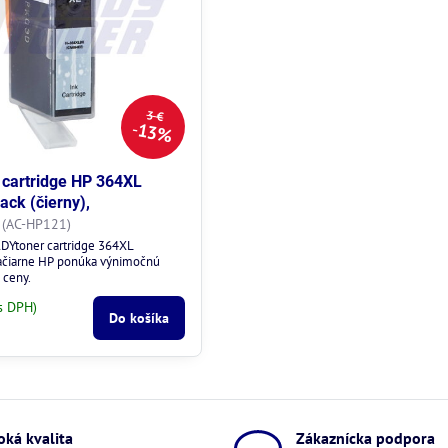
3 €
13%
cartridge HP 364XL
ack (čierny),
(AC-HP121)
DYtoner cartridge 364XL
ačiarne HP ponúka výnimočnú
 ceny.
s DPH)
Do košíka
oká kvalita
Zákaznícka podpora