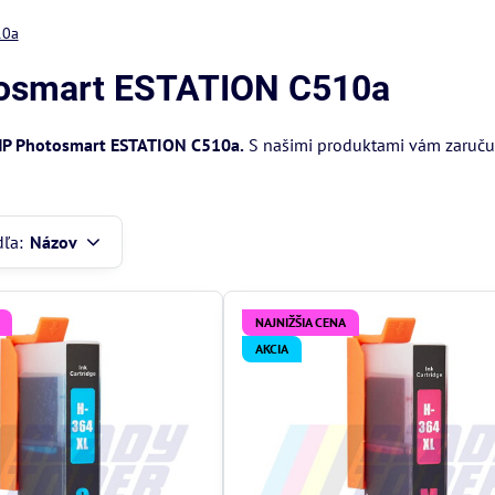
10a
otosmart ESTATION C510a
P Photosmart ESTATION C510a.
S našimi produktami vám zaručuje
dľa:
Názov
NAJNIŽŠIA CENA
AKCIA