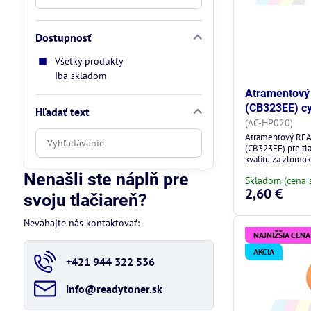
Dostupnosť
Všetky produkty
Iba skladom
Atramentový 
(CB323EE) cy
Hľadať text
(AC-HP020)
Prehľadať
Atramentový REA
(CB323EE) pre tl
výsledky
kvalitu za zlomok
filtra
Nenašli ste náplň pre
Skladom (cena 
fulltextom
2,60 €
svoju tlačiareň?
Neváhajte nás kontaktovať:
NAJNIŽŠIA CENA
AKCIA
+421 944 322 536
info​@readytoner​.sk