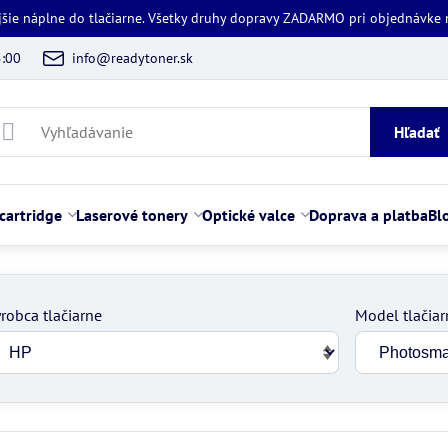
jšie náplne do tlačiarne. Všetky druhy dopravy ZADARMO pri objednávke
5:00
info@readytoner.sk
Hľadať
cartridge
Laserové tonery
Optické valce
Doprava a platba
Bl
robca tlačiarne
Model tlačiar