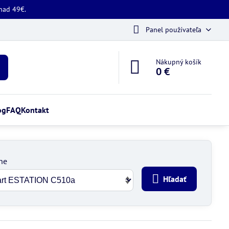
 nad 49€.
Panel používateľa
Nákupný košík
0 €
og
FAQ
Kontakt
ne
Hľadať