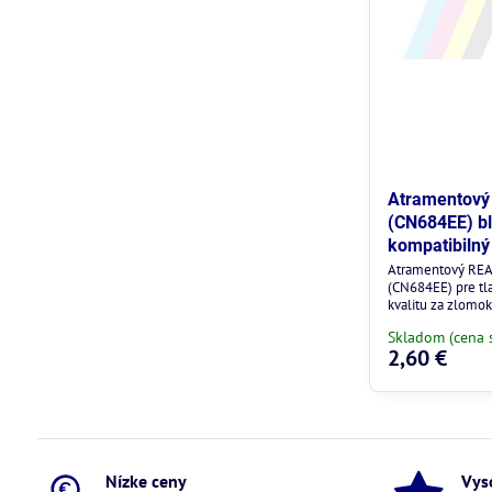
Atramentový 
(CN684EE) bl
kompatibilný
Atramentový REA
(CN684EE) pre tl
kvalitu za zlomok
Skladom (cena 
2,60 €
Nízke ceny
Vys