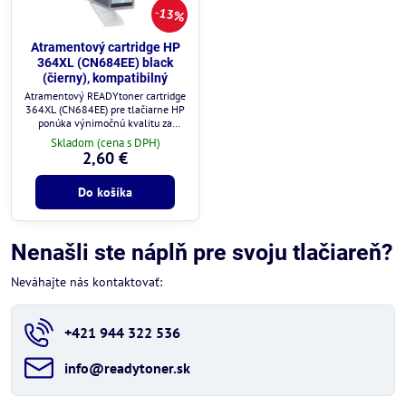
13%
Atramentový cartridge HP
364XL (CN684EE) black
(čierny), kompatibilný
Atramentový READYtoner cartridge
364XL (CN684EE) pre tlačiarne HP
ponúka výnimočnú kvalitu za
zlomok ceny.
Skladom (cena s DPH)
2,60 €
Do košíka
Nenašli ste náplň pre svoju tlačiareň?
Neváhajte nás kontaktovať:
+421 944 322 536
info​@readytoner​.sk