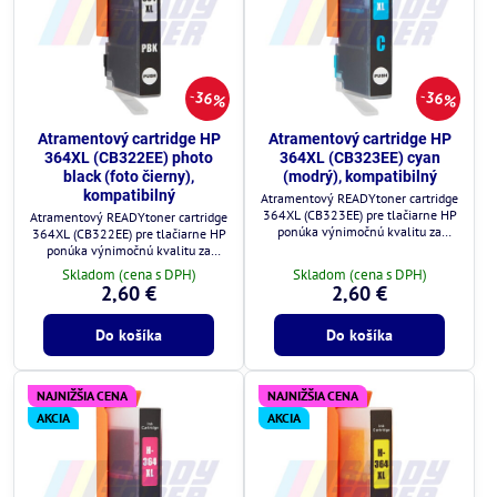
36%
36%
Atramentový cartridge HP
Atramentový cartridge HP
364XL (CB322EE) photo
364XL (CB323EE) cyan
black (foto čierny),
(modrý), kompatibilný
kompatibilný
Atramentový READYtoner cartridge
364XL (CB323EE) pre tlačiarne HP
Atramentový READYtoner cartridge
ponúka výnimočnú kvalitu za
364XL (CB322EE) pre tlačiarne HP
zlomok ceny.
ponúka výnimočnú kvalitu za
zlomok ceny.
Skladom (cena s DPH)
Skladom (cena s DPH)
2,60 €
2,60 €
Do košíka
Do košíka
NAJNIŽŠIA CENA
NAJNIŽŠIA CENA
AKCIA
AKCIA