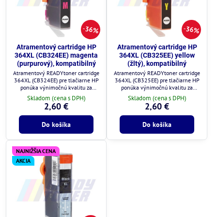
36%
36%
Atramentový cartridge HP
Atramentový cartridge HP
364XL (CB324EE) magenta
364XL (CB325EE) yellow
(purpurový), kompatibilný
(žltý), kompatibilný
Atramentový READYtoner cartridge
Atramentový READYtoner cartridge
364XL (CB324EE) pre tlačiarne HP
364XL (CB325EE) pre tlačiarne HP
ponúka výnimočnú kvalitu za
ponúka výnimočnú kvalitu za
zlomok ceny.
zlomok ceny.
Skladom (cena s DPH)
Skladom (cena s DPH)
2,60 €
2,60 €
Do košíka
Do košíka
NAJNIŽŠIA CENA
AKCIA