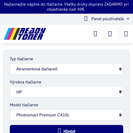
Najlacnejšie náplne do tlačiarne. Všetky druhy dopravy ZADARMO pri
objednávke nad 49€.
Panel používateľa
Typ tlačiarne
Výrobca tlačiarne
Model tlačiarne
Hľadať