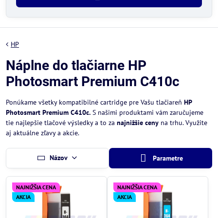
HP
Náplne do tlačiarne HP
Photosmart Premium C410c
Ponúkame všetky kompatibilné cartridge pre Vašu tlačiareň
HP
Photosmart Premium C410c.
S našimi produktami vám zaručujeme
tie najlepšie tlačové výsledky a to za
najnižšie ceny
na trhu. Využite
aj aktuálne zľavy a akcie.
Názov
Parametre
NAJNIŽŠIA CENA
NAJNIŽŠIA CENA
AKCIA
AKCIA