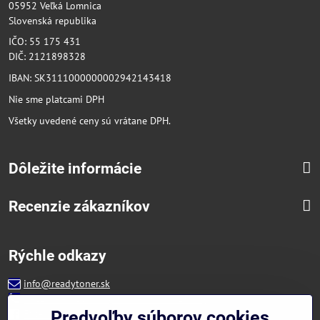
05952 Veľká Lomnica
Slovenská republika
IČO: 55 175 431
DIČ: 2121898328
IBAN: SK3111000000002942143418
Nie sme platcami DPH
Všetky uvedené ceny sú vrátane DPH.
Dôležite informácie
Recenzie zákazníkov
Rýchle odkazy
info@readytoner.sk
+421 944 322 536 (PO-PIA: 09:00- 15:00)
Facebook
Predvoľby súborov cookies