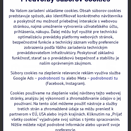
Instagram
WhatsApp
Na Vašom zariadení ukladáme cookies. Obsah súborov cookies
predstavuje spôsob, ako identifikovať konkrétneho návštevníka
a poskytnúť mu možnosť priebežnej interakcie s webovou
stránkou, najmä umožnenie vytvorenia užívateľského účtu,
prihlásenia, nákupu. Ďalej môžu byť využité pre technickú
optimalizáciu prevádzky platformy webových stránok,
bezpečnostné funkcie a technický záznam voľby preferencie
zobrazenia podľa Vášho zariadenia technickým
prevádzkovateľom infraštruktúry. Poskytovať základnú
funkčnosť, starať sa o prevádzkovú bezpečnosť a stabilitu je
naším oprávneným záujmom.
Súbory cookies na zlepšenie relevancie reklám využíva služba
Google Ads –
podrobnosti tu
alebo Meta –
podrobnosti tu
(Facebook, Instagram).
Cookies používame na zlepšenie vašej návštevy tejto webovej
GOOGLE recenzie:
stránky, analýzu jej výkonnosti a zhromažďovanie údajov o jej
používaní. Na tento účel môžeme použiť nástroje a služby
tretích strán a zhromaždené údaje sa môžu preniesť k
partnerom v EÚ, USA alebo iných krajinách. Kliknutím na „Prijať
všetky cookies“ vyjadrujete svoj súhlas s týmto spracovaním.
Nižšie môžete nájsť podrobné informácie alebo upraviť svoje
preferencie.