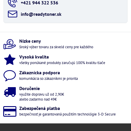
+421 944 322 536
info​@readytoner​.sk
Nízke ceny
široký výber tovaru za skvelé ceny pre každého
Vysoká kvalita
všetky ponúkané produkty zaručujú 100% kvalitu tlače
Zákaznícka podpora
komunikácia so zákazníkmi je priorita
Doručenie
využite dopravu už od 2,90€
alebo zadarmo nad 49€
Zabezpečená platba
bezpečnosť je garantovaná použitím technológie 3-D Secure