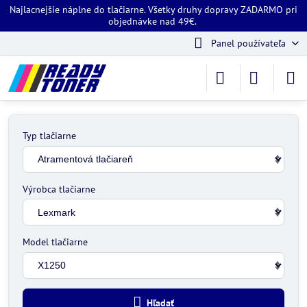
Najlacnejšie náplne do tlačiarne. Všetky druhy dopravy ZADARMO pri
objednávke nad 49€.
Panel používateľa
Typ tlačiarne
Výrobca tlačiarne
Model tlačiarne
Hľadať