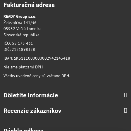
Fakturačná adresa
READY Group s.r.o.
Železničná 141/36
05952 Veľká Lomnica
Slovenská republika
IČO: 55 175 431
DIČ: 2121898328
IBAN: SK3111000000002942143418
Nie sme platcami DPH
Všetky uvedené ceny sú vrátane DPH.
Dôležite informácie
Recenzie zákazníkov
Rýchle odkazy