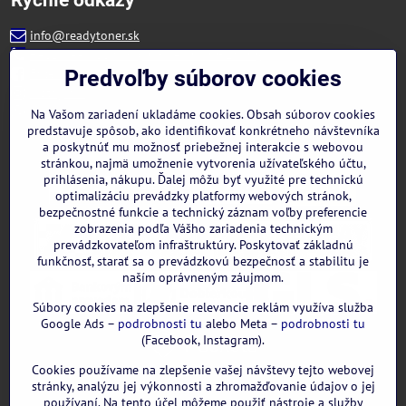
info@readytoner.sk
+421 944 322 536 (PO-PIA: 09:00- 15:00)
Facebook
Predvoľby súborov cookies
Instagram
WhatsApp
Na Vašom zariadení ukladáme cookies. Obsah súborov cookies
predstavuje spôsob, ako identifikovať konkrétneho návštevníka
a poskytnúť mu možnosť priebežnej interakcie s webovou
stránkou, najmä umožnenie vytvorenia užívateľského účtu,
prihlásenia, nákupu. Ďalej môžu byť využité pre technickú
optimalizáciu prevádzky platformy webových stránok,
bezpečnostné funkcie a technický záznam voľby preferencie
zobrazenia podľa Vášho zariadenia technickým
prevádzkovateľom infraštruktúry. Poskytovať základnú
funkčnosť, starať sa o prevádzkovú bezpečnosť a stabilitu je
naším oprávneným záujmom.
Súbory cookies na zlepšenie relevancie reklám využíva služba
Google Ads –
podrobnosti tu
alebo Meta –
podrobnosti tu
(Facebook, Instagram).
Cookies používame na zlepšenie vašej návštevy tejto webovej
GOOGLE recenzie:
stránky, analýzu jej výkonnosti a zhromažďovanie údajov o jej
používaní. Na tento účel môžeme použiť nástroje a služby