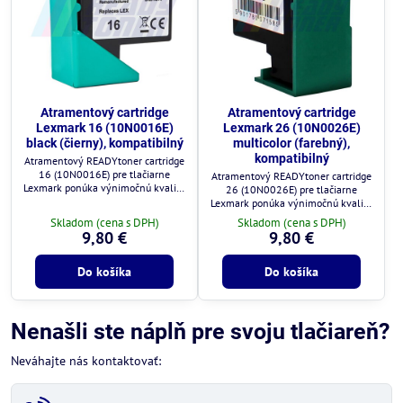
Atramentový cartridge
Atramentový cartridge
Lexmark 16 (10N0016E)
Lexmark 26 (10N0026E)
black (čierny), kompatibilný
multicolor (farebný),
kompatibilný
Atramentový READYtoner cartridge
16 (10N0016E) pre tlačiarne
Atramentový READYtoner cartridge
Lexmark ponúka výnimočnú kvalitu
26 (10N0026E) pre tlačiarne
za zlomok ceny.
Lexmark ponúka výnimočnú kvalitu
za zlomok ceny.
Skladom (cena s DPH)
Skladom (cena s DPH)
9,80 €
9,80 €
Do košíka
Do košíka
Nenašli ste náplň pre svoju tlačiareň?
Neváhajte nás kontaktovať: