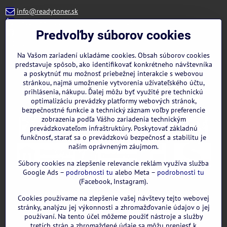
info@readytoner.sk
+421 944 322 536 (PO-PIA: 09:00- 15:00)
Facebook
Predvoľby súborov cookies
Instagram
WhatsApp
Na Vašom zariadení ukladáme cookies. Obsah súborov cookies
predstavuje spôsob, ako identifikovať konkrétneho návštevníka
a poskytnúť mu možnosť priebežnej interakcie s webovou
stránkou, najmä umožnenie vytvorenia užívateľského účtu,
prihlásenia, nákupu. Ďalej môžu byť využité pre technickú
optimalizáciu prevádzky platformy webových stránok,
bezpečnostné funkcie a technický záznam voľby preferencie
zobrazenia podľa Vášho zariadenia technickým
prevádzkovateľom infraštruktúry. Poskytovať základnú
funkčnosť, starať sa o prevádzkovú bezpečnosť a stabilitu je
naším oprávneným záujmom.
Súbory cookies na zlepšenie relevancie reklám využíva služba
Google Ads –
podrobnosti tu
alebo Meta –
podrobnosti tu
(Facebook, Instagram).
Cookies používame na zlepšenie vašej návštevy tejto webovej
GOOGLE recenzie:
stránky, analýzu jej výkonnosti a zhromažďovanie údajov o jej
používaní. Na tento účel môžeme použiť nástroje a služby
tretích strán a zhromaždené údaje sa môžu preniesť k