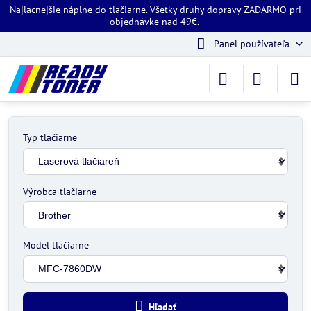
Najlacnejšie náplne do tlačiarne. Všetky druhy dopravy ZADARMO pri
objednávke nad 49€.
Panel používateľa
Typ tlačiarne
Výrobca tlačiarne
Model tlačiarne
Hľadať