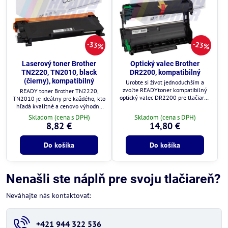
33%
23%
Laserový toner Brother
Optický valec Brother
TN2220, TN2010, black
DR2200, kompatibilný
(čierny), kompatibilný
Urobte si život jednoduchším a
zvoľte READYtoner kompatibilný
READY toner Brother TN2220,
optický valec DR2200 pre tlačiarne
TN2010 je ideálny pre každého, kto
Brother, aby ste dosiahli vynikajúcu
hľadá kvalitné a cenovo výhodné
kvalitu tlače za rozumnú cenu.
riešenie.
Skladom (cena s DPH)
Skladom (cena s DPH)
8,82 €
14,80 €
Do košíka
Do košíka
Nenašli ste náplň pre svoju tlačiareň?
Neváhajte nás kontaktovať:
+421 944 322 536