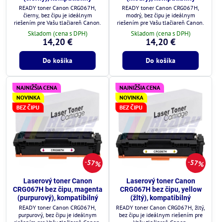
READY toner Canon CRG067H,
READY toner Canon CRG067H,
čierny, bez čipu je ideálnym
modrý, bez čipu je ideálnym
riešením pre Vašu tlačiareň Canon.
riešením pre Vašu tlačiareň Canon.
Skladom (cena s DPH)
Skladom (cena s DPH)
14,20 €
14,20 €
Do košíka
Do košíka
NAJNIŽŠIA CENA
NAJNIŽŠIA CENA
NOVINKA
NOVINKA
BEZ ČIPU
BEZ ČIPU
57%
57%
Laserový toner Canon
Laserový toner Canon
CRG067H bez čipu, magenta
CRG067H bez čipu, yellow
(purpurový), kompatibilný
(žltý), kompatibilný
READY toner Canon CRG067H,
READY toner Canon CRG067H, žltý,
purpurový, bez čipu je ideálnym
bez čipu je ideálnym riešením pre