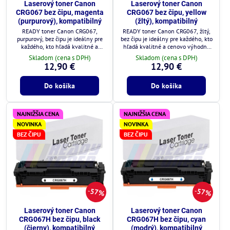
Laserový toner Canon
Laserový toner Canon
CRG067 bez čipu, magenta
CRG067 bez čipu, yellow
(purpurový), kompatibilný
(žltý), kompatibilný
READY toner Canon CRG067,
READY toner Canon CRG067, žltý,
purpurový, bez čipu je ideálny pre
bez čipu je ideálny pre každého, kto
každého, kto hľadá kvalitné a
hľadá kvalitné a cenovo výhodné
cenovo výhodné riešenie.
riešenie.
Skladom (cena s DPH)
Skladom (cena s DPH)
12,90 €
12,90 €
Do košíka
Do košíka
NAJNIŽŠIA CENA
NAJNIŽŠIA CENA
NOVINKA
NOVINKA
BEZ ČIPU
BEZ ČIPU
57%
57%
Laserový toner Canon
Laserový toner Canon
CRG067H bez čipu, black
CRG067H bez čipu, cyan
(čierny), kompatibilný
(modrý), kompatibilný