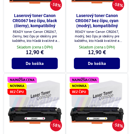
58%
58%
Laserový toner Canon
Laserový toner Canon
CRG067 bez čipu, black
CRG067 bez čipu, cyan
(čierny), kompatibilný
(modrý), kompatibilný
READY toner Canon CRG067,
READY toner Canon CRG067,
čierny, bez čipu je ideálny pre
modrý, bez čipu je ideálny pre
každého, kto hľadá kvalitné a
každého, kto hľadá kvalitné a
cenovo výhodné riešenie.
cenovo výhodné riešenie.
Skladom (cena s DPH)
Skladom (cena s DPH)
12,90 €
12,90 €
Do košíka
Do košíka
NAJNIŽŠIA CENA
NAJNIŽŠIA CENA
NOVINKA
NOVINKA
BEZ ČIPU
BEZ ČIPU
58%
58%