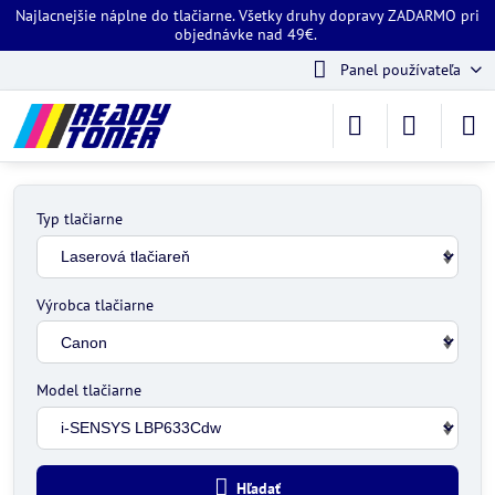
Najlacnejšie náplne do tlačiarne. Všetky druhy dopravy ZADARMO pri
objednávke nad 49€.
Panel používateľa
Typ tlačiarne
Výrobca tlačiarne
Model tlačiarne
Hľadať