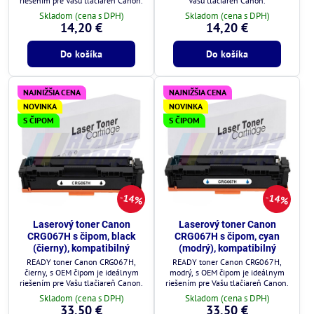
riešením pre Vašu tlačiareň Canon.
Vašu tlačiareň Canon.
Skladom (cena s DPH)
Skladom (cena s DPH)
14,20 €
14,20 €
Do košíka
Do košíka
NAJNIŽŠIA CENA
NAJNIŽŠIA CENA
NOVINKA
NOVINKA
S ČIPOM
S ČIPOM
14%
14%
Laserový toner Canon
Laserový toner Canon
CRG067H s čipom, black
CRG067H s čipom, cyan
(čierny), kompatibilný
(modrý), kompatibilný
READY toner Canon CRG067H,
READY toner Canon CRG067H,
čierny, s OEM čipom je ideálnym
modrý, s OEM čipom je ideálnym
riešením pre Vašu tlačiareň Canon.
riešením pre Vašu tlačiareň Canon.
Skladom (cena s DPH)
Skladom (cena s DPH)
33,50 €
33,50 €