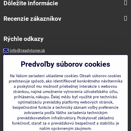
Dôležite informácie
Recenzie zákazníkov
Rýchle odkazy
info@readytoner.sk
+421 944 322 536 (PO-PIA: 09:00- 15:00)
Facebook
Predvoľby súborov cookies
Instagram
WhatsApp
Na Vašom zariadení ukladáme cookies. Obsah súborov cookies
predstavuje spôsob, ako identifikovať konkrétneho návštevníka
a poskytnúť mu možnosť priebežnej interakcie s webovou
stránkou, najmä umožnenie vytvorenia užívateľského účtu,
prihlásenia, nákupu. Ďalej môžu byť využité pre technickú
optimalizáciu prevádzky platformy webových stránok,
bezpečnostné funkcie a technický záznam voľby preferencie
zobrazenia podľa Vášho zariadenia technickým
prevádzkovateľom infraštruktúry. Poskytovať základnú
funkčnosť, starať sa o prevádzkovú bezpečnosť a stabilitu je
naším oprávneným záujmom.