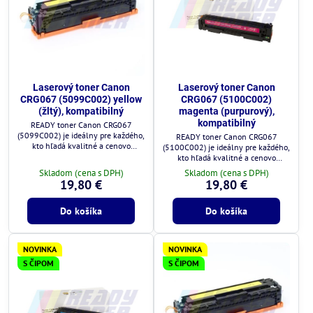
Laserový toner Canon
Laserový toner Canon
CRG067 (5099C002) yellow
CRG067 (5100C002)
(žltý), kompatibilný
magenta (purpurový),
kompatibilný
READY toner Canon CRG067
(5099C002) je ideálny pre každého,
READY toner Canon CRG067
kto hľadá kvalitné a cenovo
(5100C002) je ideálny pre každého,
výhodné riešenie.
kto hľadá kvalitné a cenovo
výhodné riešenie.
Skladom (cena s DPH)
Skladom (cena s DPH)
19,80 €
19,80 €
Do košíka
Do košíka
NOVINKA
NOVINKA
S ČIPOM
S ČIPOM