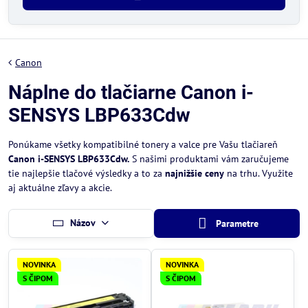
Canon
Náplne do tlačiarne Canon i-
SENSYS LBP633Cdw
Ponúkame všetky kompatibilné tonery a valce pre Vašu tlačiareň
Canon i-SENSYS LBP633Cdw.
S našimi produktami vám zaručujeme
tie najlepšie tlačové výsledky a to za
najnižšie ceny
na trhu. Využite
aj aktuálne zľavy a akcie.
Názov
Parametre
NOVINKA
NOVINKA
S ČIPOM
S ČIPOM