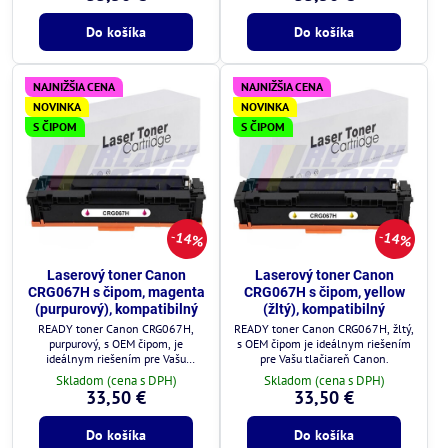
Do košíka
Do košíka
NAJNIŽŠIA CENA
NAJNIŽŠIA CENA
NOVINKA
NOVINKA
S ČIPOM
S ČIPOM
14%
14%
Laserový toner Canon
Laserový toner Canon
CRG067H s čipom, magenta
CRG067H s čipom, yellow
(purpurový), kompatibilný
(žltý), kompatibilný
READY toner Canon CRG067H,
READY toner Canon CRG067H, žltý,
purpurový, s OEM čipom, je
s OEM čipom je ideálnym riešením
ideálnym riešením pre Vašu
pre Vašu tlačiareň Canon.
tlačiareň Canon.
Skladom (cena s DPH)
Skladom (cena s DPH)
33,50 €
33,50 €
Do košíka
Do košíka