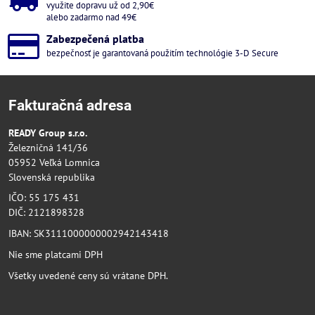
využite dopravu už od 2,90€
alebo zadarmo nad 49€
Zabezpečená platba
bezpečnosť je garantovaná použitím technológie 3-D Secure
Fakturačná adresa
READY Group s.r.o.
Železničná 141/36
05952 Veľká Lomnica
Slovenská republika
IČO: 55 175 431
DIČ: 2121898328
IBAN: SK3111000000002942143418
Nie sme platcami DPH
Všetky uvedené ceny sú vrátane DPH.