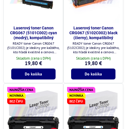
Laserový toner Canon
Laserový toner Canon
CRG067 (5101C002) cyan
CRG067 (5102C002) black
(modrý), kompatibilný
(čierny), kompatibilný
READY toner Canon CRG067
READY toner Canon CRG067
(5101C002) je ideálny pre každého,
(5102C002) je ideálny pre každého,
kto hľadá kvalitné a cenovo
kto hľadá kvalitné a cenovo
výhodné riešenie.
výhodné riešenie.
Skladom (cena s DPH)
Skladom (cena s DPH)
19,80 €
19,80 €
Do košíka
Do košíka
NAJNIŽŠIA CENA
NAJNIŽŠIA CENA
NOVINKA
NOVINKA
BEZ ČIPU
BEZ ČIPU