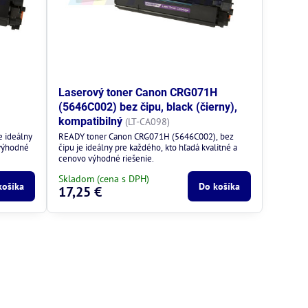
Laserový toner Canon CRG071H
(5646C002) bez čipu, black (čierny),
kompatibilný
(LT-CA098)
 ideálny
READY toner Canon CRG071H (5646C002), bez
 výhodné
čipu je ideálny pre každého, kto hľadá kvalitné a
cenovo výhodné riešenie.
Skladom (cena s DPH)
košíka
Do košíka
17,25 €