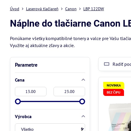
Úvod
Laserová tlačiareň
Canon
LBP 122DW
Náplne do tlačiarne Canon 
Ponúkame všetky kompatibilné tonery a valce pre Vašu tlači
Využite aj aktuálne zľavy a akcie.
Radiť po
Parametre
Cena
NOVINKA
Od:
Do:
BEZ ČIPU
Výrobca