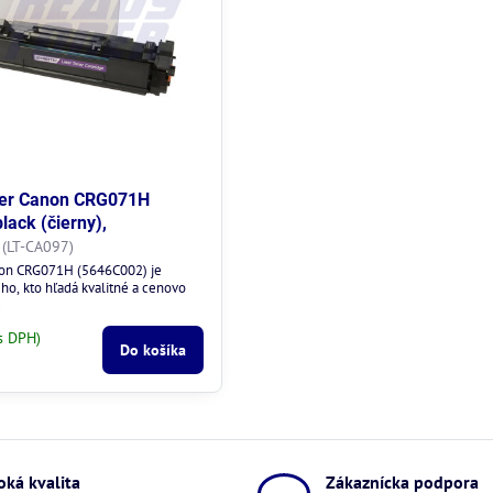
ner Canon CRG071H
lack (čierny),
(LT-CA097)
on CRG071H (5646C002) je
ho, kto hľadá kvalitné a cenovo
.
s DPH)
Do košíka
oká kvalita
Zákaznícka podpora