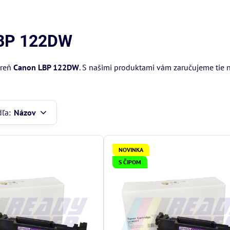
LBP 122DW
areň
Canon LBP 122DW
. S našimi produktami vám zaručujeme tie n
dľa:
Názov
NOVINKA
S ČIPOM