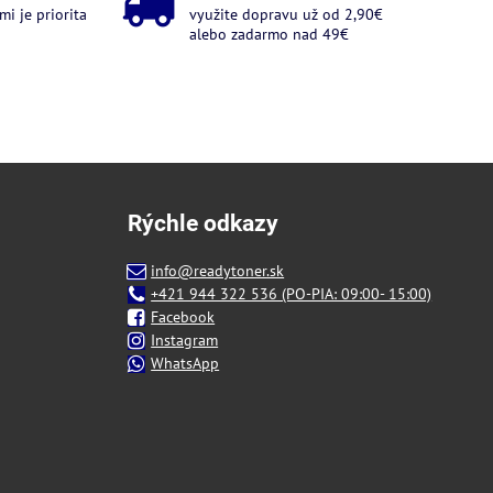
i je priorita
využite dopravu už od 2,90€
alebo zadarmo nad 49€
Rýchle odkazy
info@readytoner.sk
+421 944 322 536 (PO-PIA: 09:00- 15:00)
Facebook
Instagram
WhatsApp