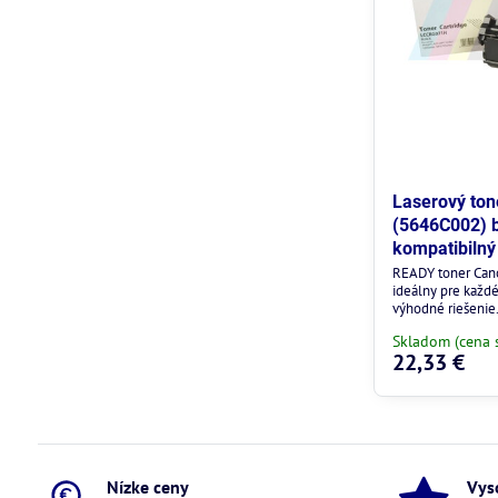
Laserový to
(5646C002) b
kompatibilný
READY toner Can
ideálny pre každé
výhodné riešenie
Skladom (cena 
22,33 €
Nízke ceny
Vys