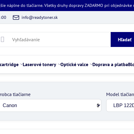
jšie náplne do tlačiarne. Všetky druhy dopravy ZADARMO pri objednávke
5:00
info@readytoner.sk
Hľadať
cartridge
Laserové tonery
Optické valce
Doprava a platba
Bl
robca tlačiarne
Model tlačiar