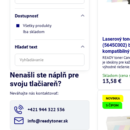
Dostupnosť
Všetky produkty
Iba skladom
Laserový to
(5645C002) be
Hľadať text
kompatibilný
Prehľadať
READY toner Can
je ideálny pre ka
výsledky
výhodné riešenie
filtra
Nenašli ste náplň pre
Skladom (cena 
fulltextom
13,58 €
svoju tlačiareň?
Neváhajte nás kontaktovať:
NOVINKA
S ČIPOM
+421 944 322 536
info​@readytoner​.sk