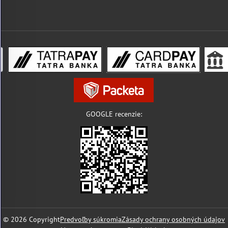
GOOGLE recenzie:
©
2026
Copyright
Predvoľby súkromia
Zásady ochrany osobných údajov