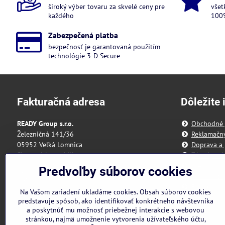
široký výber tovaru za skvelé ceny pre
všet
každého
100%
Zabezpečená platba
bezpečnosť je garantovaná použitím
technológie 3-D Secure
Fakturačná adresa
Dôležite 
READY Group s.r.o.
Obchodné
Železničná 141/36
Reklamačn
05952 Veľká Lomnica
Doprava a 
Slovenská republika
Zásady och
Predvoľby 
Predvoľby súborov cookies
IČO: 55 175 431
Reklamačný
DIČ: 2121898328
Formulár n
Na Vašom zariadení ukladáme cookies. Obsah súborov cookies
IBAN: SK3111000000002942143418
predstavuje spôsob, ako identifikovať konkrétneho návštevníka
a poskytnúť mu možnosť priebežnej interakcie s webovou
Nie sme platcami DPH
stránkou, najmä umožnenie vytvorenia užívateľského účtu,