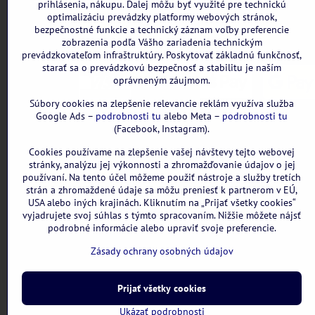
Všetky uvedené ceny sú vrátane DPH.
prihlásenia, nákupu. Ďalej môžu byť využité pre technickú
optimalizáciu prevádzky platformy webových stránok,
bezpečnostné funkcie a technický záznam voľby preferencie
zobrazenia podľa Vášho zariadenia technickým
prevádzkovateľom infraštruktúry. Poskytovať základnú funkčnosť,
starať sa o prevádzkovú bezpečnosť a stabilitu je naším
oprávneným záujmom.
Súbory cookies na zlepšenie relevancie reklám využíva služba
Google Ads –
podrobnosti tu
alebo Meta –
podrobnosti tu
(Facebook, Instagram).
Cookies používame na zlepšenie vašej návštevy tejto webovej
stránky, analýzu jej výkonnosti a zhromažďovanie údajov o jej
používaní. Na tento účel môžeme použiť nástroje a služby tretích
strán a zhromaždené údaje sa môžu preniesť k partnerom v EÚ,
USA alebo iných krajinách. Kliknutím na „Prijať všetky cookies“
vyjadrujete svoj súhlas s týmto spracovaním. Nižšie môžete nájsť
podrobné informácie alebo upraviť svoje preferencie.
Zásady ochrany osobných údajov
Prijať všetky cookies
Ukázať podrobnosti