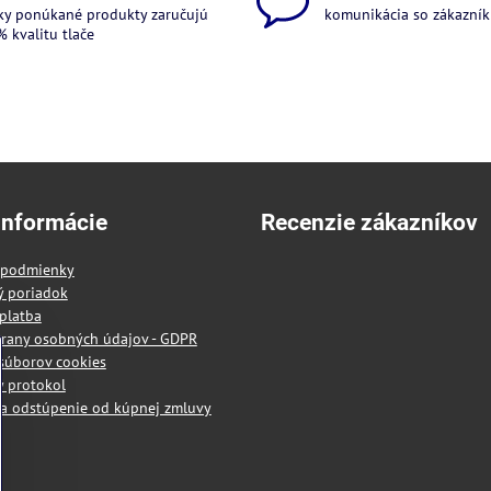
ky ponúkané produkty zaručujú
komunikácia so zákazníkm
 kvalitu tlače
informácie
Recenzie zákazníkov
 podmienky
ý poriadok
platba
rany osobných údajov - GDPR
súborov cookies
 protokol
a odstúpenie od kúpnej zmluvy