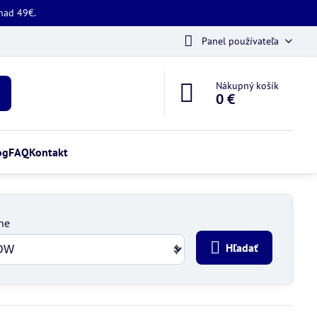
 nad 49€.
Panel používateľa
Nákupný košík
0 €
og
FAQ
Kontakt
ne
Hľadať