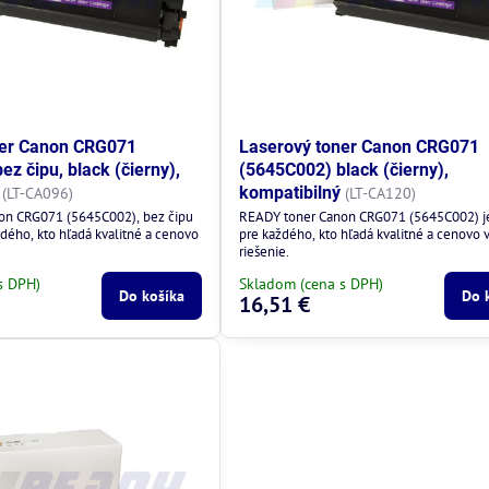
ner Canon CRG071
Laserový toner Canon CRG071
z čipu, black (čierny),
(5645C002) black (čierny),
kompatibilný
(LT-CA096)
(LT-CA120)
on CRG071 (5645C002), bez čipu
READY toner Canon CRG071 (5645C002) je
ždého, kto hľadá kvalitné a cenovo
pre každého, kto hľadá kvalitné a cenovo
.
riešenie.
s DPH)
Skladom (cena s DPH)
Do košíka
Do 
16,51 €