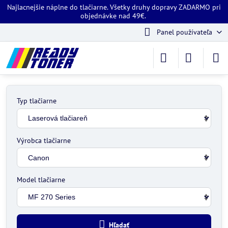
Najlacnejšie náplne do tlačiarne. Všetky druhy dopravy ZADARMO pri
objednávke nad 49€.
Panel používateľa
Typ tlačiarne
Výrobca tlačiarne
Model tlačiarne
Hľadať