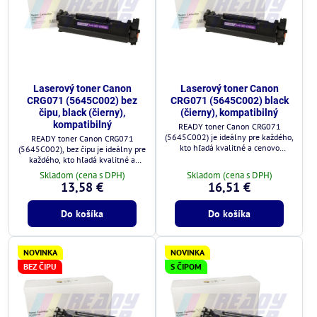
Laserový toner Canon
Laserový toner Canon
CRG071 (5645C002) bez
CRG071 (5645C002) black
čipu, black (čierny),
(čierny), kompatibilný
kompatibilný
READY toner Canon CRG071
(5645C002) je ideálny pre každého,
READY toner Canon CRG071
kto hľadá kvalitné a cenovo
(5645C002), bez čipu je ideálny pre
výhodné riešenie.
každého, kto hľadá kvalitné a
cenovo výhodné riešenie.
Skladom (cena s DPH)
Skladom (cena s DPH)
13,58 €
16,51 €
Do košíka
Do košíka
NOVINKA
NOVINKA
BEZ ČIPU
S ČIPOM