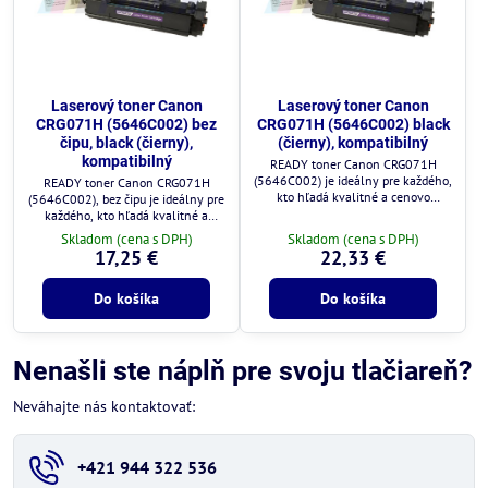
Laserový toner Canon
Laserový toner Canon
CRG071H (5646C002) bez
CRG071H (5646C002) black
čipu, black (čierny),
(čierny), kompatibilný
kompatibilný
READY toner Canon CRG071H
(5646C002) je ideálny pre každého,
READY toner Canon CRG071H
kto hľadá kvalitné a cenovo
(5646C002), bez čipu je ideálny pre
výhodné riešenie.
každého, kto hľadá kvalitné a
cenovo výhodné riešenie.
Skladom (cena s DPH)
Skladom (cena s DPH)
17,25 €
22,33 €
Do košíka
Do košíka
Nenašli ste náplň pre svoju tlačiareň?
Neváhajte nás kontaktovať:
+421 944 322 536