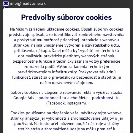
info@readytoner.sk
+421 944 322 536 (PO-PIA: 09:00- 15:00)
Facebook
Predvoľby súborov cookies
Instagram
WhatsApp
Na Vašom zariadení ukladáme cookies. Obsah súborov cookies
predstavuje spôsob, ako identifikovať konkrétneho návštevníka
a poskytnúť mu možnosť priebežnej interakcie s webovou
stránkou, najmä umožnenie vytvorenia užívateľského účtu,
prihlásenia, nákupu. Ďalej môžu byť využité pre technickú
optimalizáciu prevádzky platformy webových stránok,
bezpečnostné funkcie a technický záznam voľby preferencie
zobrazenia podľa Vášho zariadenia technickým
prevádzkovateľom infraštruktúry. Poskytovať základnú
funkčnosť, starať sa o prevádzkovú bezpečnosť a stabilitu je
naším oprávneným záujmom.
Súbory cookies na zlepšenie relevancie reklám využíva služba
Google Ads –
podrobnosti tu
alebo Meta –
podrobnosti tu
(Facebook, Instagram).
Cookies používame na zlepšenie vašej návštevy tejto webovej
GOOGLE recenzie:
stránky, analýzu jej výkonnosti a zhromažďovanie údajov o jej
používaní. Na tento účel môžeme použiť nástroje a služby
tretích strán a zhromaždené údaje sa môžu preniesť k