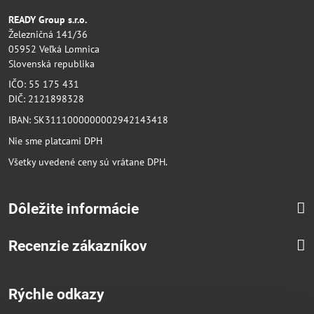
READY Group s.r.o.
Železničná 141/36
05952 Veľká Lomnica
Slovenská republika
IČO: 55 175 431
DIČ: 2121898328
IBAN: SK3111000000002942143418
Nie sme platcami DPH
Všetky uvedené ceny sú vrátane DPH.
Dôležite informácie
Recenzie zákazníkov
Rýchle odkazy