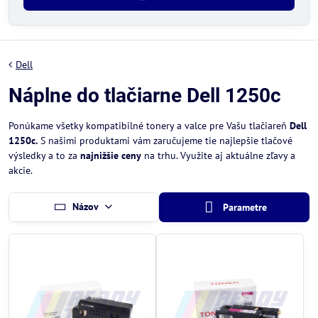
Dell
Náplne do tlačiarne Dell 1250c
Ponúkame všetky kompatibilné tonery a valce pre Vašu tlačiareň
Dell
1250c.
S našimi produktami vám zaručujeme tie najlepšie tlačové
výsledky a to za
najnižšie ceny
na trhu. Využite aj aktuálne zľavy a
akcie.
Názov
Parametre