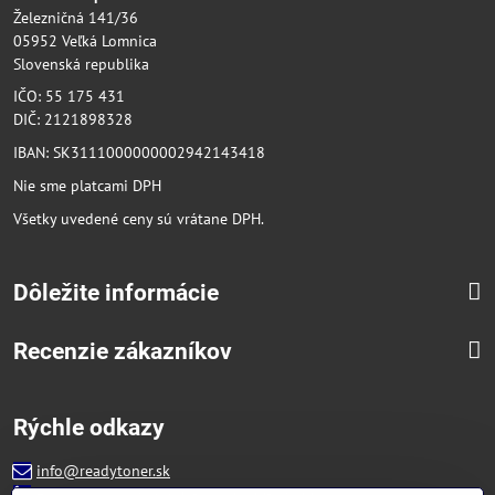
Železničná 141/36
05952 Veľká Lomnica
Slovenská republika
IČO: 55 175 431
DIČ: 2121898328
IBAN: SK3111000000002942143418
Nie sme platcami DPH
Všetky uvedené ceny sú vrátane DPH.
Dôležite informácie
Recenzie zákazníkov
Rýchle odkazy
info@readytoner.sk
+421 944 322 536 (PO-PIA: 09:00- 15:00)