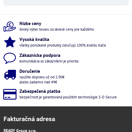
Nízke ceny
široký výber tovaru za skvelé ceny pre každého
Vysoká kvalita
všetky ponúkané produkty zaručujú 100% kvalitu tlače
Zákaznícka podpora
komunikácia so zákazníkmi je priorita
Doručenie
využite dopravu už od 2,90€
alebo zadarmo nad 49€
Zabezpečená platba
bezpečnosť je garantovaná použitím technológie 3-D Secure
Fakturačná adresa
READY Group s.r.o.