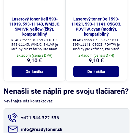
Laserový toner Dell 593-
Laserový toner Dell 593-
11019, 593-11143, WM2JC,
11021, 593-11141, C5GC3,
5M1VR, yellow (žltý),
PDVTW, cyan (modrý),
kompatibilný
kompatibilný
READY toner Dell 593-11019,
READY toner Dell 593-11021,
593-11143, WM2JC, 5M1VR je
593-11141, C5GC3, PDVTW je
ideálny pre každého, kto hľadá
ideálny pre každého, kto hľadá
kvalitné a cenovo výhodné
kvalitné a cenovo výhodné
Skladom (cena s DPH)
Skladom (cena s DPH)
riešenie.
riešenie.
9,10 €
9,10 €
Do košíka
Do košíka
Nenašli ste náplň pre svoju tlačiareň?
Neváhajte nás kontaktovať:
+421 944 322 536
info​@readytoner​.sk