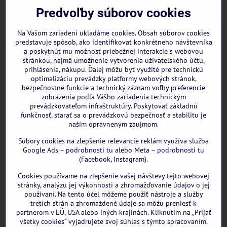
Facebook
Predvoľby súborov cookies
Instagram
WhatsApp
Na Vašom zariadení ukladáme cookies. Obsah súborov cookies
predstavuje spôsob, ako identifikovať konkrétneho návštevníka
a poskytnúť mu možnosť priebežnej interakcie s webovou
stránkou, najmä umožnenie vytvorenia užívateľského účtu,
prihlásenia, nákupu. Ďalej môžu byť využité pre technickú
optimalizáciu prevádzky platformy webových stránok,
bezpečnostné funkcie a technický záznam voľby preferencie
zobrazenia podľa Vášho zariadenia technickým
prevádzkovateľom infraštruktúry. Poskytovať základnú
funkčnosť, starať sa o prevádzkovú bezpečnosť a stabilitu je
naším oprávneným záujmom.
Súbory cookies na zlepšenie relevancie reklám využíva služba
Google Ads –
podrobnosti tu
alebo Meta –
podrobnosti tu
(Facebook, Instagram).
Cookies používame na zlepšenie vašej návštevy tejto webovej
GOOGLE recenzie:
stránky, analýzu jej výkonnosti a zhromažďovanie údajov o jej
používaní. Na tento účel môžeme použiť nástroje a služby
tretích strán a zhromaždené údaje sa môžu preniesť k
partnerom v EÚ, USA alebo iných krajinách. Kliknutím na „Prijať
všetky cookies“ vyjadrujete svoj súhlas s týmto spracovaním.