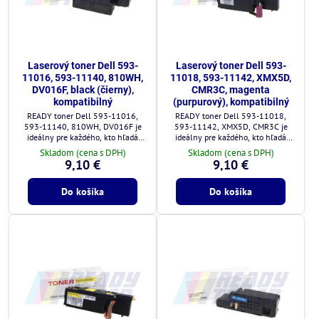
Laserový toner Dell 593-
Laserový toner Dell 593-
11016, 593-11140, 810WH,
11018, 593-11142, XMX5D,
DV016F, black (čierny),
CMR3C, magenta
kompatibilný
(purpurový), kompatibilný
READY toner Dell 593-11016,
READY toner Dell 593-11018,
593-11140, 810WH, DV016F je
593-11142, XMX5D, CMR3C je
ideálny pre každého, kto hľadá
ideálny pre každého, kto hľadá
kvalitné a cenovo výhodné
kvalitné a cenovo výhodné
Skladom (cena s DPH)
Skladom (cena s DPH)
riešenie.
riešenie.
9,10 €
9,10 €
Do košíka
Do košíka