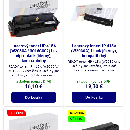
Laserový toner HP 415A
Laserový toner HP 415A
(W2030A / 3016C002) bez
(W2030A), black (čierny),
čipu, black (čierny),
kompatibilný
kompatibilný
READY toner HP 415A (W2030A) je
ideálny pre každého, kto hľadá
READY toner HP 415A (W2030A /
kvalitné a cenovo výhodné
3016C002) bez čipu je ideálny pre
riešenie.
každého, kto hľadá kvalitné a
cenovo výhodné riešenie.
Skladom (cena s DPH)
Skladom (cena s DPH)
16,10 €
19,30 €
Do košíka
Do košíka
BEZ ČIPU
NOVINKA
S ČIPOM