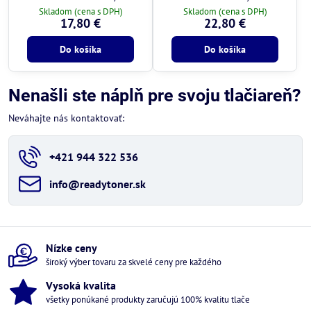
riešenie.
riešenie.
Skladom (cena s DPH)
Skladom (cena s DPH)
17,80 €
22,80 €
Do košíka
Do košíka
Nenašli ste náplň pre svoju tlačiareň?
Neváhajte nás kontaktovať:
+421 944 322 536
info​@readytoner​.sk
Nízke ceny
široký výber tovaru za skvelé ceny pre každého
Vysoká kvalita
všetky ponúkané produkty zaručujú 100% kvalitu tlače