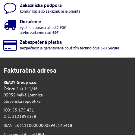
Zákaznícka podpora
komunikácia so zákazníkmi je priorita
Doručenie
využite dopravu už od 2,90€
alebo zadarmo nad 49€
Zabezpečená platba
bezpečnosť je garantovaná použitím technológie 3-D Secure
Fakturačná adresa
READY Group s.r.o.
Železničná 141/36
05952 Veľká Lomnica
Slovenská republika
IČO: 55 175 431
DIČ: 2121898328
IBAN: SK3111000000002942143418
Nie sme platcami DPH