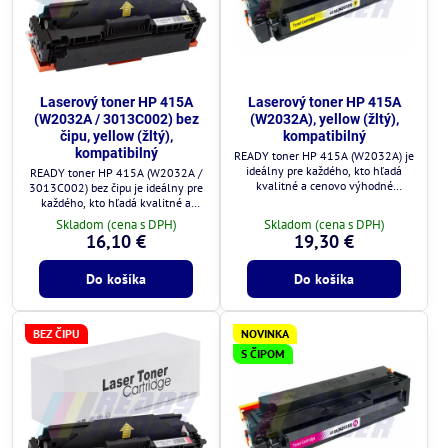
Laserový toner HP 415A
Laserový toner HP 415A
(W2032A / 3013C002) bez
(W2032A), yellow (žltý),
čipu, yellow (žltý),
kompatibilný
kompatibilný
READY toner HP 415A (W2032A) je
ideálny pre každého, kto hľadá
READY toner HP 415A (W2032A /
kvalitné a cenovo výhodné
3013C002) bez čipu je ideálny pre
riešenie.
každého, kto hľadá kvalitné a
cenovo výhodné riešenie.
Skladom (cena s DPH)
Skladom (cena s DPH)
16,10 €
19,30 €
Do košíka
Do košíka
BEZ ČIPU
NOVINKA
S ČIPOM