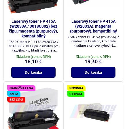
Laserový toner HP 415A
Laserový toner HP 415A
(W2033A / 3018C002) bez
(W2033A), magenta
čipu, magenta (purpurový),
(purpurový), kompatibilný
kompatibilný
READY toner HP 415A (W2033A) je
ideálny pre každého, kto hľadá
READY toner HP 415A (W2033A /
kvalitné a cenovo výhodné
3018C002) bez čipu je ideálny pre
riešenie.
každého, kto hľadá kvalitné a
cenovo výhodné riešenie.
Skladom (cena s DPH)
Skladom (cena s DPH)
16,10 €
19,30 €
Do košíka
Do košíka
NAJNIŽŠIA CENA
NOVINKA
AKCIA
S ČIPOM
BEZ ČIPU