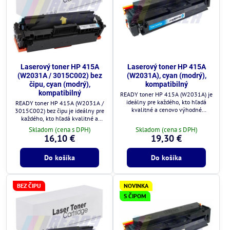
Laserový toner HP 415A
Laserový toner HP 415A
(W2031A / 3015C002) bez
(W2031A), cyan (modrý),
čipu, cyan (modrý),
kompatibilný
kompatibilný
READY toner HP 415A (W2031A) je
ideálny pre každého, kto hľadá
READY toner HP 415A (W2031A /
kvalitné a cenovo výhodné
3015C002) bez čipu je ideálny pre
riešenie.
každého, kto hľadá kvalitné a
cenovo výhodné riešenie.
Skladom (cena s DPH)
Skladom (cena s DPH)
16,10 €
19,30 €
Do košíka
Do košíka
BEZ ČIPU
NOVINKA
S ČIPOM