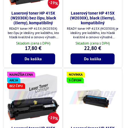
19%
Laserový toner HP 415X
Laserový toner HP 415X
(W2030X) bez čipu, black
(W2030X), black (čierny),
(čierny), kompatibilný
kompatibilný
READY toner HP 415X (W2030X)
READY toner HP 415X (W2030X) je
bez čipu je ideálny pre každého, kto
ideálny pre každého, kto hľadá
hľadá kvalitné a cenovo výhodné
kvalitné a cenovo výhodné
riešenie.
riešenie.
Skladom (cena s DPH)
Skladom (cena s DPH)
17,80 €
22,80 €
Do košíka
Do košíka
NAJNIŽŠIA CENA
NOVINKA
AKCIA
S ČIPOM
BEZ ČIPU
19%