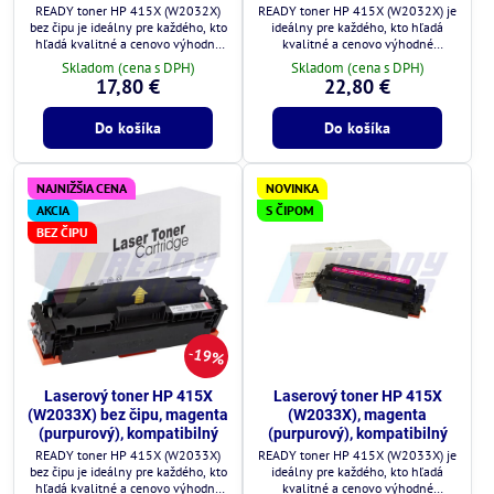
READY toner HP 415X (W2032X)
READY toner HP 415X (W2032X) je
bez čipu je ideálny pre každého, kto
ideálny pre každého, kto hľadá
hľadá kvalitné a cenovo výhodné
kvalitné a cenovo výhodné
riešenie.
riešenie.
Skladom (cena s DPH)
Skladom (cena s DPH)
17,80 €
22,80 €
Do košíka
Do košíka
NAJNIŽŠIA CENA
NOVINKA
AKCIA
S ČIPOM
BEZ ČIPU
19%
Laserový toner HP 415X
Laserový toner HP 415X
(W2033X) bez čipu, magenta
(W2033X), magenta
(purpurový), kompatibilný
(purpurový), kompatibilný
READY toner HP 415X (W2033X)
READY toner HP 415X (W2033X) je
bez čipu je ideálny pre každého, kto
ideálny pre každého, kto hľadá
hľadá kvalitné a cenovo výhodné
kvalitné a cenovo výhodné