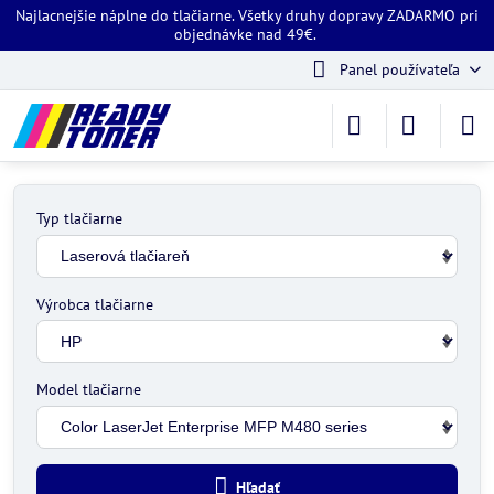
Najlacnejšie náplne do tlačiarne. Všetky druhy dopravy ZADARMO pri
objednávke nad 49€.
Panel používateľa
Typ tlačiarne
Výrobca tlačiarne
Model tlačiarne
Hľadať