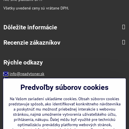
Všetky uvedené ceny sú vrátane DPH.
Dôležite informácie
Recenzie zákazníkov
Rýchle odkazy
info@readytoner.sk
+421 944 322 536 (PO-PIA: 09:00- 15:00)
Facebook
Predvoľby súborov cookies
Instagram
WhatsApp
Na Vašom zariadení ukladáme cookies. Obsah súborov cookies
predstavuje spôsob, ako identifikovať konkrétneho návštevníka
a poskytnúť mu možnosť priebežnej interakcie s webovou
stránkou, najmä umožnenie vytvorenia užívateľského účtu,
prihlásenia, nákupu. Ďalej môžu byť využité pre technickú
optimalizáciu prevádzky platformy webových stránok,