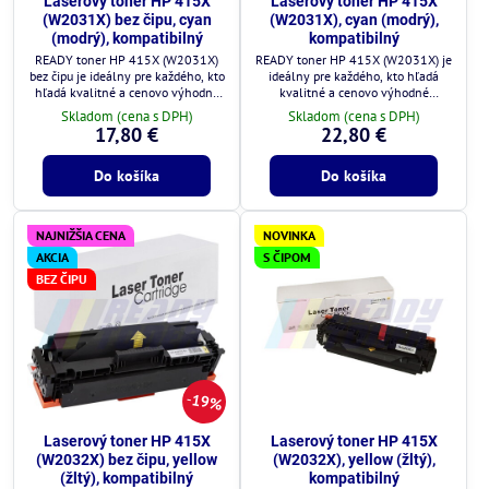
Laserový toner HP 415X
Laserový toner HP 415X
(W2031X) bez čipu, cyan
(W2031X), cyan (modrý),
(modrý), kompatibilný
kompatibilný
READY toner HP 415X (W2031X)
READY toner HP 415X (W2031X) je
bez čipu je ideálny pre každého, kto
ideálny pre každého, kto hľadá
hľadá kvalitné a cenovo výhodné
kvalitné a cenovo výhodné
riešenie.
riešenie.
Skladom (cena s DPH)
Skladom (cena s DPH)
17,80 €
22,80 €
Do košíka
Do košíka
NAJNIŽŠIA CENA
NOVINKA
AKCIA
S ČIPOM
BEZ ČIPU
19%
Laserový toner HP 415X
Laserový toner HP 415X
(W2032X) bez čipu, yellow
(W2032X), yellow (žltý),
(žltý), kompatibilný
kompatibilný