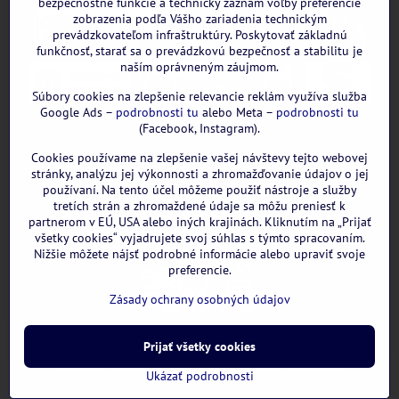
bezpečnostné funkcie a technický záznam voľby preferencie
zobrazenia podľa Vášho zariadenia technickým
prevádzkovateľom infraštruktúry. Poskytovať základnú
funkčnosť, starať sa o prevádzkovú bezpečnosť a stabilitu je
naším oprávneným záujmom.
Súbory cookies na zlepšenie relevancie reklám využíva služba
Google Ads –
podrobnosti tu
alebo Meta –
podrobnosti tu
(Facebook, Instagram).
Cookies používame na zlepšenie vašej návštevy tejto webovej
GOOGLE recenzie:
stránky, analýzu jej výkonnosti a zhromažďovanie údajov o jej
používaní. Na tento účel môžeme použiť nástroje a služby
tretích strán a zhromaždené údaje sa môžu preniesť k
partnerom v EÚ, USA alebo iných krajinách. Kliknutím na „Prijať
všetky cookies“ vyjadrujete svoj súhlas s týmto spracovaním.
Nižšie môžete nájsť podrobné informácie alebo upraviť svoje
preferencie.
Zásady ochrany osobných údajov
Prijať všetky cookies
©
2026
Copyright
Predvoľby súkromia
Zásady ochrany osobných údajov
Ukázať podrobnosti
Vytvorené pomocou:
BiznisWeb.sk