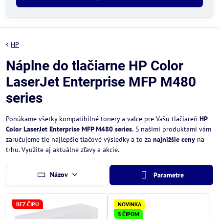
HP
Náplne do tlačiarne HP Color
LaserJet Enterprise MFP M480
series
Ponúkame všetky kompatibilné tonery a valce pre Vašu tlačiareň
HP
Color LaserJet Enterprise MFP M480 series.
S našimi produktami vám
zaručujeme tie najlepšie tlačové výsledky a to za
najnižšie ceny
na
trhu. Využite aj aktuálne zľavy a akcie.
Názov
Parametre
BEZ ČIPU
NOVINKA
S ČIPOM