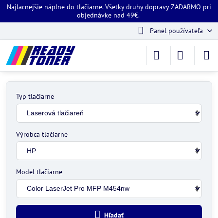
Najlacnejšie náplne do tlačiarne. Všetky druhy dopravy ZADARMO pri
objednávke nad 49€.
Panel používateľa
Typ tlačiarne
Výrobca tlačiarne
Model tlačiarne
Hľadať