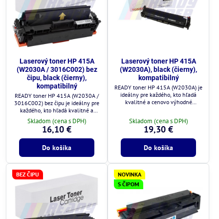
Laserový toner HP 415A
Laserový toner HP 415A
(W2030A / 3016C002) bez
(W2030A), black (čierny),
čipu, black (čierny),
kompatibilný
kompatibilný
READY toner HP 415A (W2030A) je
ideálny pre každého, kto hľadá
READY toner HP 415A (W2030A /
kvalitné a cenovo výhodné
3016C002) bez čipu je ideálny pre
riešenie.
každého, kto hľadá kvalitné a
cenovo výhodné riešenie.
Skladom (cena s DPH)
Skladom (cena s DPH)
16,10 €
19,30 €
Do košíka
Do košíka
BEZ ČIPU
NOVINKA
S ČIPOM