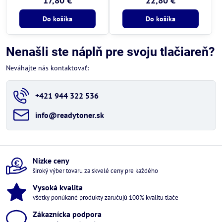
17,80 €
22,80 €
Do košíka
Do košíka
Nenašli ste náplň pre svoju tlačiareň?
Neváhajte nás kontaktovať:
+421 944 322 536
info​@readytoner​.sk
Nízke ceny
široký výber tovaru za skvelé ceny pre každého
Vysoká kvalita
všetky ponúkané produkty zaručujú 100% kvalitu tlače
Zákaznícka podpora