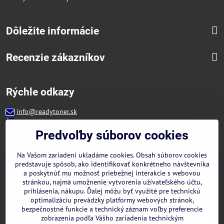
Dôležite informácie
Recenzie zákazníkov
Rýchle odkazy
info@readytoner.sk
+421 944 322 536 (PO-PIA: 09:00- 15:00)
Facebook
Predvoľby súborov cookies
Instagram
WhatsApp
Na Vašom zariadení ukladáme cookies. Obsah súborov cookies
predstavuje spôsob, ako identifikovať konkrétneho návštevníka
a poskytnúť mu možnosť priebežnej interakcie s webovou
stránkou, najmä umožnenie vytvorenia užívateľského účtu,
prihlásenia, nákupu. Ďalej môžu byť využité pre technickú
optimalizáciu prevádzky platformy webových stránok,
bezpečnostné funkcie a technický záznam voľby preferencie
zobrazenia podľa Vášho zariadenia technickým