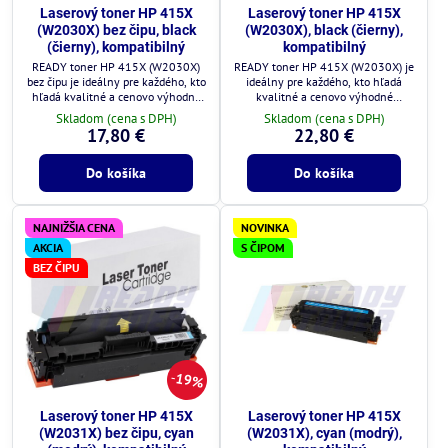
Laserový toner HP 415X
Laserový toner HP 415X
(W2030X) bez čipu, black
(W2030X), black (čierny),
(čierny), kompatibilný
kompatibilný
READY toner HP 415X (W2030X)
READY toner HP 415X (W2030X) je
bez čipu je ideálny pre každého, kto
ideálny pre každého, kto hľadá
hľadá kvalitné a cenovo výhodné
kvalitné a cenovo výhodné
riešenie.
riešenie.
Skladom (cena s DPH)
Skladom (cena s DPH)
17,80 €
22,80 €
Do košíka
Do košíka
NAJNIŽŠIA CENA
NOVINKA
AKCIA
S ČIPOM
BEZ ČIPU
19%
Laserový toner HP 415X
Laserový toner HP 415X
(W2031X) bez čipu, cyan
(W2031X), cyan (modrý),