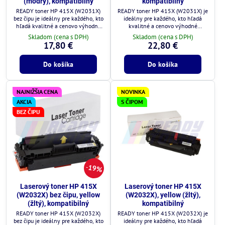
(modrý), kompatibilný
kompatibilný
READY toner HP 415X (W2031X)
READY toner HP 415X (W2031X) je
bez čipu je ideálny pre každého, kto
ideálny pre každého, kto hľadá
hľadá kvalitné a cenovo výhodné
kvalitné a cenovo výhodné
riešenie.
riešenie.
Skladom (cena s DPH)
Skladom (cena s DPH)
17,80 €
22,80 €
Do košíka
Do košíka
NAJNIŽŠIA CENA
NOVINKA
AKCIA
S ČIPOM
BEZ ČIPU
19%
Laserový toner HP 415X
Laserový toner HP 415X
(W2032X) bez čipu, yellow
(W2032X), yellow (žltý),
(žltý), kompatibilný
kompatibilný
READY toner HP 415X (W2032X)
READY toner HP 415X (W2032X) je
bez čipu je ideálny pre každého, kto
ideálny pre každého, kto hľadá