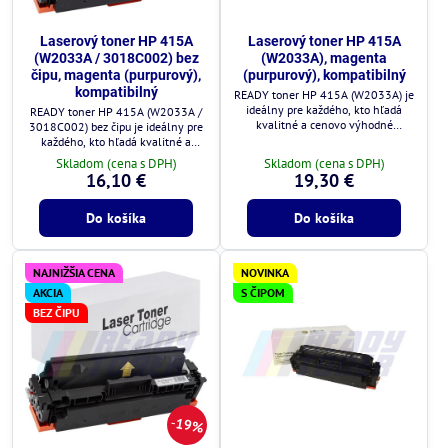
Laserový toner HP 415A
Laserový toner HP 415A
(W2033A / 3018C002) bez
(W2033A), magenta
čipu, magenta (purpurový),
(purpurový), kompatibilný
kompatibilný
READY toner HP 415A (W2033A) je
ideálny pre každého, kto hľadá
READY toner HP 415A (W2033A /
kvalitné a cenovo výhodné
3018C002) bez čipu je ideálny pre
riešenie.
každého, kto hľadá kvalitné a
cenovo výhodné riešenie.
Skladom (cena s DPH)
Skladom (cena s DPH)
16,10 €
19,30 €
Do košíka
Do košíka
NAJNIŽŠIA CENA
NOVINKA
AKCIA
S ČIPOM
BEZ ČIPU
19%