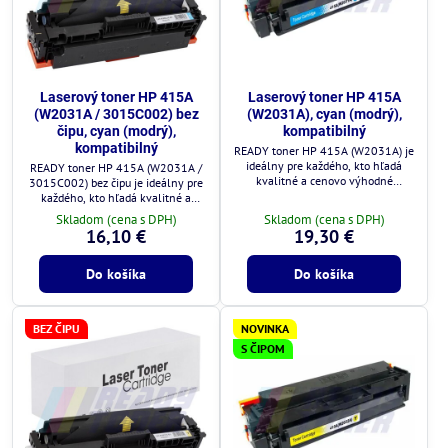
Laserový toner HP 415A
Laserový toner HP 415A
(W2031A / 3015C002) bez
(W2031A), cyan (modrý),
čipu, cyan (modrý),
kompatibilný
kompatibilný
READY toner HP 415A (W2031A) je
ideálny pre každého, kto hľadá
READY toner HP 415A (W2031A /
kvalitné a cenovo výhodné
3015C002) bez čipu je ideálny pre
riešenie.
každého, kto hľadá kvalitné a
cenovo výhodné riešenie.
Skladom (cena s DPH)
Skladom (cena s DPH)
16,10 €
19,30 €
Do košíka
Do košíka
BEZ ČIPU
NOVINKA
S ČIPOM