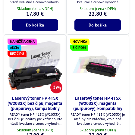
hľadá kvalitné a cenovo výhodné
kvalitné a cenovo výhodné
riešenie.
riešenie.
Skladom (cena s DPH)
Skladom (cena s DPH)
17,80 €
22,80 €
Do košíka
Do košíka
NAJNIŽŠIA CENA
NOVINKA
AKCIA
S ČIPOM
BEZ ČIPU
19%
Laserový toner HP 415X
Laserový toner HP 415X
(W2033X) bez čipu, magenta
(W2033X), magenta
(purpurový), kompatibilný
(purpurový), kompatibilný
READY toner HP 415X (W2033X)
READY toner HP 415X (W2033X) je
bez čipu je ideálny pre každého, kto
ideálny pre každého, kto hľadá
hľadá kvalitné a cenovo výhodné
kvalitné a cenovo výhodné
riešenie.
riešenie.
Skladom (cena s DPH)
Skladom (cena s DPH)