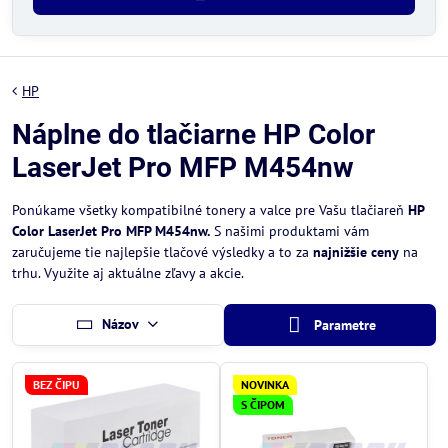
HP
Náplne do tlačiarne HP Color
LaserJet Pro MFP M454nw
Ponúkame všetky kompatibilné tonery a valce pre Vašu tlačiareň
HP
Color LaserJet Pro MFP M454nw.
S našimi produktami vám
zaručujeme tie najlepšie tlačové výsledky a to za
najnižšie ceny
na
trhu. Využite aj aktuálne zľavy a akcie.
Názov
Parametre
BEZ ČIPU
NOVINKA
S ČIPOM