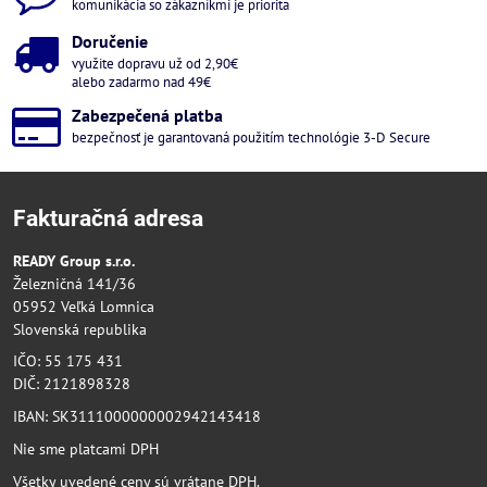
komunikácia so zákazníkmi je priorita
Doručenie
využite dopravu už od 2,90€
alebo zadarmo nad 49€
Zabezpečená platba
bezpečnosť je garantovaná použitím technológie 3-D Secure
Fakturačná adresa
READY Group s.r.o.
Železničná 141/36
05952 Veľká Lomnica
Slovenská republika
IČO: 55 175 431
DIČ: 2121898328
IBAN: SK3111000000002942143418
Nie sme platcami DPH
Všetky uvedené ceny sú vrátane DPH.