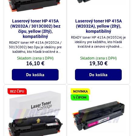
Laserový toner HP 415A
Laserový toner HP 415A
(W2032A / 3013C002) bez
(W2032A), yellow (žltý),
čipu, yellow (žltý),
kompatibilný
kompatibilný
READY toner HP 415A (W2032A) je
ideálny pre každého, kto hľadá
READY toner HP 415A (W2032A /
kvalitné a cenovo výhodné
3013C002) bez čipu je ideálny pre
riešenie.
každého, kto hľadá kvalitné a
cenovo výhodné riešenie.
Skladom (cena s DPH)
Skladom (cena s DPH)
16,10 €
19,30 €
Do košíka
Do košíka
BEZ ČIPU
NOVINKA
S ČIPOM