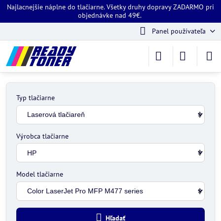
Najlacnejšie náplne do tlačiarne. Všetky druhy dopravy ZADARMO pri
objednávke nad 49€.
Panel používateľa
Typ tlačiarne
Výrobca tlačiarne
Model tlačiarne
Hľadať