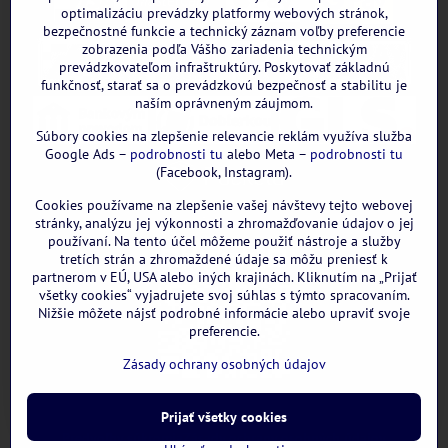
optimalizáciu prevádzky platformy webových stránok,
bezpečnostné funkcie a technický záznam voľby preferencie
zobrazenia podľa Vášho zariadenia technickým
prevádzkovateľom infraštruktúry. Poskytovať základnú
funkčnosť, starať sa o prevádzkovú bezpečnosť a stabilitu je
naším oprávneným záujmom.
Súbory cookies na zlepšenie relevancie reklám využíva služba
Google Ads –
podrobnosti tu
alebo Meta –
podrobnosti tu
(Facebook, Instagram).
Cookies používame na zlepšenie vašej návštevy tejto webovej
GOOGLE recenzie:
stránky, analýzu jej výkonnosti a zhromažďovanie údajov o jej
používaní. Na tento účel môžeme použiť nástroje a služby
tretích strán a zhromaždené údaje sa môžu preniesť k
partnerom v EÚ, USA alebo iných krajinách. Kliknutím na „Prijať
všetky cookies“ vyjadrujete svoj súhlas s týmto spracovaním.
Nižšie môžete nájsť podrobné informácie alebo upraviť svoje
preferencie.
Zásady ochrany osobných údajov
Prijať všetky cookies
©
2026
Copyright
Predvoľby súkromia
Zásady ochrany osobných údajov