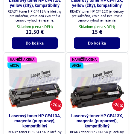
Laserový toner HP CF412A,
Laserový toner HP CF412X,
yellow (žltý), kompatibilný
yellow (žltý), kompatibilný
READY toner HP CF412A je ideálny
READY toner HP CF412X je ideálny
pre každého, kto hľadá kvalitné a
pre každého, kto hľadá kvalitné a
cenovo výhodné riešenie.
cenovo výhodné riešenie.
Skladom (cena s DPH)
Skladom (cena s DPH)
12,50 €
15 €
Do košíka
Do košíka
NAJNIŽŠIA CENA
NAJNIŽŠIA CENA
AKCIA
AKCIA
26%
26%
Laserový toner HP CF413A,
Laserový toner HP CF413X,
magenta (purpurový),
magenta (purpurový),
kompatibilný
kompatibilný
READY toner HP CF413A je ideálny
READY toner HP CF413X je ideálny