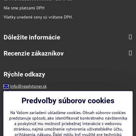
Nie sme platcami DPH
Všetky uvedené ceny sú vrátane DPH.
Dôležite informácie
Recenzie zákazníkov
Rýchle odkazy
info@readytoner.sk
+421 944 322 536 (PO-PIA: 09:00- 15:00)
Facebook
Predvoľby súborov cookies
Instagram
WhatsApp
Na Vašom zariadení ukladáme cookies. Obsah súborov cookies
predstavuje spôsob, ako identifikovať konkrétneho návštevníka
a poskytnúť mu možnosť priebežnej interakcie s webovou
stránkou, najmä umožnenie vytvorenia užívateľského účtu,
prihlásenia, nákupu. Ďalej môžu byť využité pre technickú