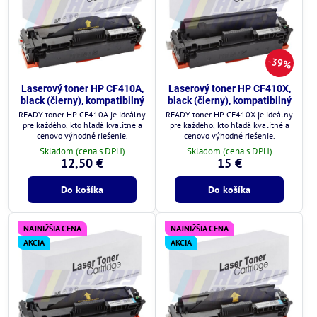
39%
Laserový toner HP CF410A,
Laserový toner HP CF410X,
black (čierny), kompatibilný
black (čierny), kompatibilný
READY toner HP CF410A je ideálny
READY toner HP CF410X je ideálny
pre každého, kto hľadá kvalitné a
pre každého, kto hľadá kvalitné a
cenovo výhodné riešenie.
cenovo výhodné riešenie.
Skladom (cena s DPH)
Skladom (cena s DPH)
12,50 €
15 €
Do košíka
Do košíka
NAJNIŽŠIA CENA
NAJNIŽŠIA CENA
AKCIA
AKCIA