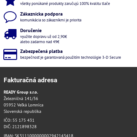
všetky ponúkané produkty zaručujú 100% kvalitu tlače
Zákaznícka podpora
komunikácia so zákazníkmi je priorita
Doručenie
využite dopravu už od 2,90€
alebo zadarmo nad 49€
Zabezpečená platba
bezpečnosť je garantovaná použitím technológie 3-D Secure
Fakturačná adresa
READY Group s.r.o.
Železničná 141/36
05952 Veľká Lomnica
Slovenská republika
IČO: 55 175 431
DIČ: 2121898328
IBAN: SK3111000000002942143418