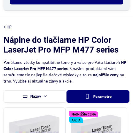
HP
Náplne do tlačiarne HP Color
LaserJet Pro MFP M477 series
Ponúkame všetky kompatibilné tonery a valce pre Vašu tlačiareň
HP
Color LaserJet Pro MFP M477 series
. S našimi produktami vám
zaručujeme tie najlepšie tlačové výsledky a to za
najnižšie ceny
na
trhu. Využite aj aktuálne zľavy a akcie.
Názov
Parametre
NAJNIŽŠIA CENA
AKCIA