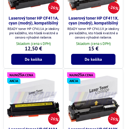
26%
26%
Laserový toner HP CF411A,
Laserový toner HP CF411X,
cyan (modrý), kompatibilný
cyan (modrý), kompatibilný
READY toner HP CF411A je ideálny
READY toner HP CF411X je ideálny
pre každého, kto hľadá kvalitné a
pre každého, kto hľadá kvalitné a
cenovo výhodné riešenie.
cenovo výhodné riešenie.
Skladom (cena s DPH)
Skladom (cena s DPH)
12,50 €
15 €
Do košíka
Do košíka
NAJNIŽŠIA CENA
NAJNIŽŠIA CENA
AKCIA
AKCIA
26%
26%