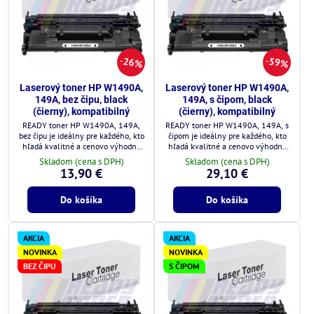
26%
59%
Laserový toner HP W1490A,
Laserový toner HP W1490A,
149A, bez čipu, black
149A, s čipom, black
(čierny), kompatibilný
(čierny), kompatibilný
READY toner HP W1490A, 149A,
READY toner HP W1490A, 149A, s
bez čipu je ideálny pre každého, kto
čipom je ideálny pre každého, kto
hľadá kvalitné a cenovo výhodné
hľadá kvalitné a cenovo výhodné
riešenie.
riešenie.
Skladom (cena s DPH)
Skladom (cena s DPH)
13,90 €
29,10 €
Do košíka
Do košíka
AKCIA
AKCIA
NOVINKA
NOVINKA
BEZ ČIPU
S ČIPOM