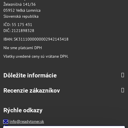
Železničná 141/36
05952 Veľká Lomnica
Slovenská republika
IČO: 55 175 431
DIČ: 2121898328
IBAN: SK3111000000002942143418
Nie sme platcami DPH
Všetky uvedené ceny sú vrátane DPH.
Dôležite informácie
Recenzie zákazníkov
Rýchle odkazy
info@readytoner.sk
+421 944 322 536 (PO-PIA: 09:00- 15:00)