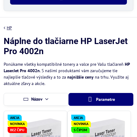
HP
Náplne do tlačiarne HP LaserJet
Pro 4002n
Ponúkame všetky kompatibilné tonery a valce pre Vašu tlačiareň
HP
LaserJet Pro 4002n
. S našimi produktami vám zaručujeme tie
najlepšie tlačové výsledky a to za
najnižšie ceny
na trhu. Využite aj
aktuálne zľavy a akcie.
Názov
Parametre
AKCIA
AKCIA
NOVINKA
NOVINKA
BEZ ČIPU
S ČIPOM