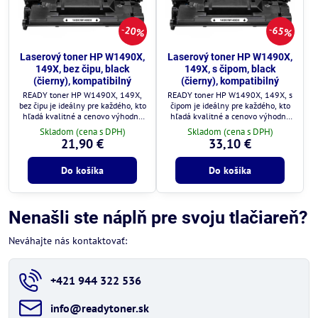
20%
65%
Laserový toner HP W1490X,
Laserový toner HP W1490X,
149X, bez čipu, black
149X, s čipom, black
(čierny), kompatibilný
(čierny), kompatibilný
READY toner HP W1490X, 149X,
READY toner HP W1490X, 149X, s
bez čipu je ideálny pre každého, kto
čipom je ideálny pre každého, kto
hľadá kvalitné a cenovo výhodné
hľadá kvalitné a cenovo výhodné
riešenie.
riešenie.
Skladom (cena s DPH)
Skladom (cena s DPH)
21,90 €
33,10 €
Do košíka
Do košíka
Nenašli ste náplň pre svoju tlačiareň?
Neváhajte nás kontaktovať:
+421 944 322 536
info​@readytoner​.sk