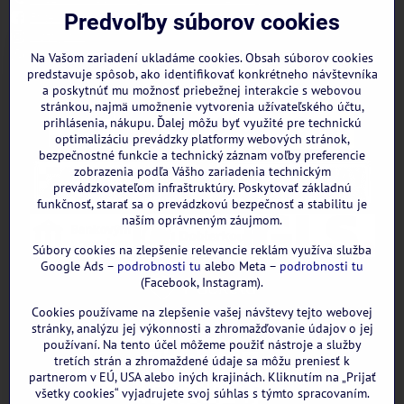
Facebook
Predvoľby súborov cookies
Instagram
WhatsApp
Na Vašom zariadení ukladáme cookies. Obsah súborov cookies
predstavuje spôsob, ako identifikovať konkrétneho návštevníka
a poskytnúť mu možnosť priebežnej interakcie s webovou
stránkou, najmä umožnenie vytvorenia užívateľského účtu,
prihlásenia, nákupu. Ďalej môžu byť využité pre technickú
optimalizáciu prevádzky platformy webových stránok,
bezpečnostné funkcie a technický záznam voľby preferencie
zobrazenia podľa Vášho zariadenia technickým
prevádzkovateľom infraštruktúry. Poskytovať základnú
funkčnosť, starať sa o prevádzkovú bezpečnosť a stabilitu je
naším oprávneným záujmom.
Súbory cookies na zlepšenie relevancie reklám využíva služba
Google Ads –
podrobnosti tu
alebo Meta –
podrobnosti tu
(Facebook, Instagram).
Cookies používame na zlepšenie vašej návštevy tejto webovej
GOOGLE recenzie:
stránky, analýzu jej výkonnosti a zhromažďovanie údajov o jej
používaní. Na tento účel môžeme použiť nástroje a služby
tretích strán a zhromaždené údaje sa môžu preniesť k
partnerom v EÚ, USA alebo iných krajinách. Kliknutím na „Prijať
všetky cookies“ vyjadrujete svoj súhlas s týmto spracovaním.