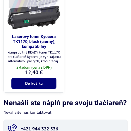
Laserový toner Kyocera
TK1170, black (čierny),
kompatibilný
Kompatibilný READY toner TK1170
pre tlačiareň Kyocera je vynikajúcou
alternatívou pre tých, ktorí hľadajú
cenovo dostupné a spoľahlivé
Skladom (cena s DPH)
riešenie tlače.
12,40 €
Do košíka
Nenašli ste náplň pre svoju tlačiareň?
Neváhajte nás kontaktovať:
+421 944 322 536