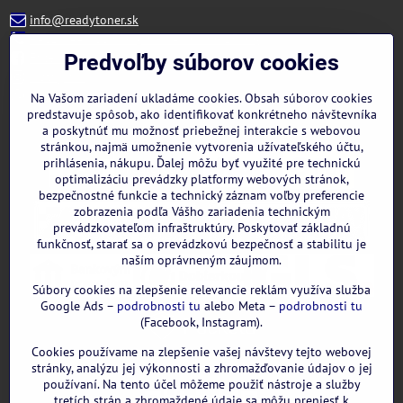
info@readytoner.sk
+421 944 322 536 (PO-PIA: 09:00- 15:00)
Facebook
Predvoľby súborov cookies
Instagram
WhatsApp
Na Vašom zariadení ukladáme cookies. Obsah súborov cookies
predstavuje spôsob, ako identifikovať konkrétneho návštevníka
a poskytnúť mu možnosť priebežnej interakcie s webovou
stránkou, najmä umožnenie vytvorenia užívateľského účtu,
prihlásenia, nákupu. Ďalej môžu byť využité pre technickú
optimalizáciu prevádzky platformy webových stránok,
bezpečnostné funkcie a technický záznam voľby preferencie
zobrazenia podľa Vášho zariadenia technickým
prevádzkovateľom infraštruktúry. Poskytovať základnú
funkčnosť, starať sa o prevádzkovú bezpečnosť a stabilitu je
naším oprávneným záujmom.
Súbory cookies na zlepšenie relevancie reklám využíva služba
Google Ads –
podrobnosti tu
alebo Meta –
podrobnosti tu
(Facebook, Instagram).
Cookies používame na zlepšenie vašej návštevy tejto webovej
GOOGLE recenzie:
stránky, analýzu jej výkonnosti a zhromažďovanie údajov o jej
používaní. Na tento účel môžeme použiť nástroje a služby
tretích strán a zhromaždené údaje sa môžu preniesť k