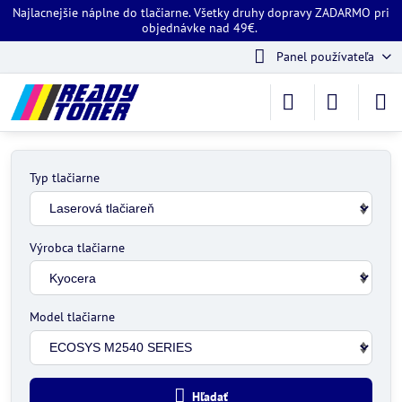
Najlacnejšie náplne do tlačiarne. Všetky druhy dopravy ZADARMO pri
objednávke nad 49€.
Panel používateľa
Typ tlačiarne
Výrobca tlačiarne
Model tlačiarne
Hľadať