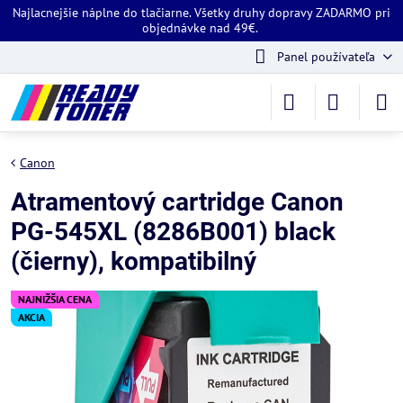
Najlacnejšie náplne do tlačiarne. Všetky druhy dopravy ZADARMO pri
objednávke nad 49€.
Panel používateľa
Canon
Atramentový cartridge Canon
PG-545XL (8286B001) black
(čierny), kompatibilný
NAJNIŽŠIA CENA
AKCIA