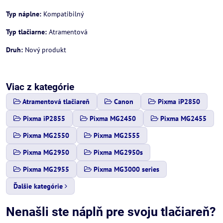
Typ náplne:
Kompatibilný
Typ tlačiarne:
Atramentová
Druh:
Nový produkt
Viac z kategórie
Atramentová tlačiareň
Canon
Pixma iP2850
Pixma iP2855
Pixma MG2450
Pixma MG2455
Pixma MG2550
Pixma MG2555
Pixma MG2950
Pixma MG2950s
Pixma MG2955
Pixma MG3000 series
Ďalšie kategórie
Nenašli ste náplň pre svoju tlačiareň?