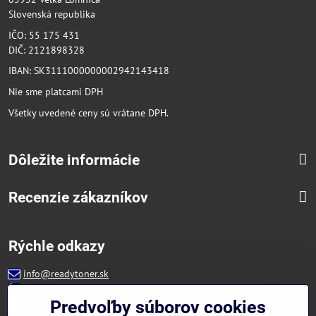
Slovenská republika
IČO: 55 175 431
DIČ: 2121898328
IBAN: SK3111000000002942143418
Nie sme platcami DPH
Všetky uvedené ceny sú vrátane DPH.
Dôležite informácie
Recenzie zákazníkov
Rýchle odkazy
info@readytoner.sk
+421 944 322 536 (PO-PIA: 09:00- 15:00)
Facebook
Predvoľby súborov cookies