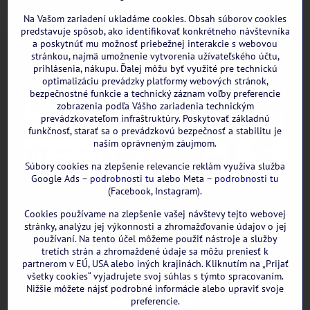
Instagram
WhatsApp
Na Vašom zariadení ukladáme cookies. Obsah súborov cookies
predstavuje spôsob, ako identifikovať konkrétneho návštevníka
a poskytnúť mu možnosť priebežnej interakcie s webovou
stránkou, najmä umožnenie vytvorenia užívateľského účtu,
prihlásenia, nákupu. Ďalej môžu byť využité pre technickú
optimalizáciu prevádzky platformy webových stránok,
bezpečnostné funkcie a technický záznam voľby preferencie
zobrazenia podľa Vášho zariadenia technickým
prevádzkovateľom infraštruktúry. Poskytovať základnú
funkčnosť, starať sa o prevádzkovú bezpečnosť a stabilitu je
naším oprávneným záujmom.
Súbory cookies na zlepšenie relevancie reklám využíva služba
Google Ads –
podrobnosti tu
alebo Meta –
podrobnosti tu
(Facebook, Instagram).
Cookies používame na zlepšenie vašej návštevy tejto webovej
GOOGLE recenzie:
stránky, analýzu jej výkonnosti a zhromažďovanie údajov o jej
používaní. Na tento účel môžeme použiť nástroje a služby
tretích strán a zhromaždené údaje sa môžu preniesť k
partnerom v EÚ, USA alebo iných krajinách. Kliknutím na „Prijať
všetky cookies“ vyjadrujete svoj súhlas s týmto spracovaním.
Nižšie môžete nájsť podrobné informácie alebo upraviť svoje
preferencie.