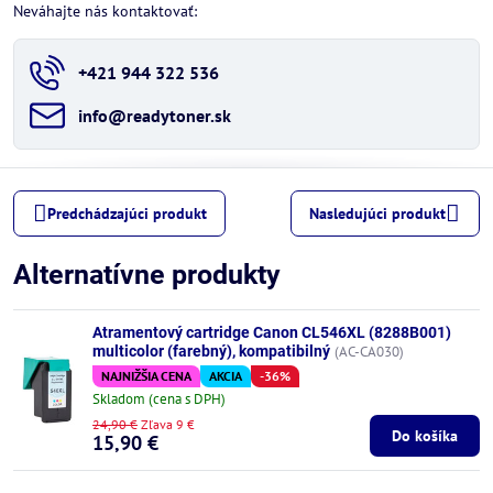
Neváhajte nás kontaktovať:
+421 944 322 536
info​@readytoner​.sk
Predchádzajúci produkt
Nasledujúci produkt
Alternatívne produkty
Atramentový cartridge Canon CL546XL (8288B001)
multicolor (farebný), kompatibilný
(AC-CA030)
NAJNIŽŠIA CENA
AKCIA
-36%
Skladom (cena s DPH)
24,90 €
Zľava 9 €
Do košíka
15,90 €