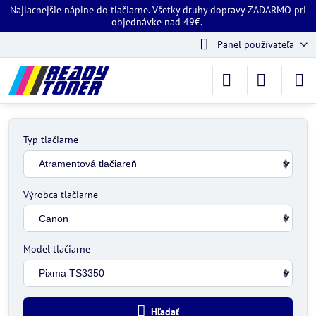
Najlacnejšie náplne do tlačiarne. Všetky druhy dopravy ZADARMO pri
objednávke nad 49€.
Panel používateľa
Typ tlačiarne
Výrobca tlačiarne
Model tlačiarne
Hľadať