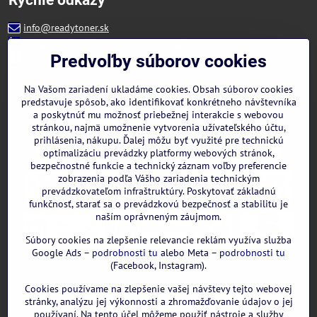
info@readytoner.sk
+421 944 322 536 (PO-PIA: 09:00- 15:00)
Facebook
Predvoľby súborov cookies
Instagram
WhatsApp
Na Vašom zariadení ukladáme cookies. Obsah súborov cookies
predstavuje spôsob, ako identifikovať konkrétneho návštevníka
a poskytnúť mu možnosť priebežnej interakcie s webovou
stránkou, najmä umožnenie vytvorenia užívateľského účtu,
prihlásenia, nákupu. Ďalej môžu byť využité pre technickú
optimalizáciu prevádzky platformy webových stránok,
bezpečnostné funkcie a technický záznam voľby preferencie
zobrazenia podľa Vášho zariadenia technickým
prevádzkovateľom infraštruktúry. Poskytovať základnú
funkčnosť, starať sa o prevádzkovú bezpečnosť a stabilitu je
naším oprávneným záujmom.
Súbory cookies na zlepšenie relevancie reklám využíva služba
Google Ads –
podrobnosti tu
alebo Meta –
podrobnosti tu
(Facebook, Instagram).
Cookies používame na zlepšenie vašej návštevy tejto webovej
GOOGLE recenzie:
stránky, analýzu jej výkonnosti a zhromažďovanie údajov o jej
používaní. Na tento účel môžeme použiť nástroje a služby