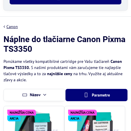
Canon
Náplne do tlačiarne Canon Pixma
TS3350
Ponúkame všetky kompatibilné cartridge pre Vašu tlačiareň
Canon
Pixma TS3350.
S našimi produktami vám zaručujeme tie najlepšie
tlačové výsledky a to za
najnižšie ceny
na trhu. Využite aj aktuálne
zľavy a akcie.
Názov
Parametre
NAJNIŽŠIA CENA
NAJNIŽŠIA CENA
AKCIA
AKCIA