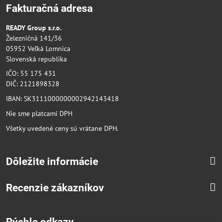
Fakturačná adresa
READY Group s.r.o.
Železničná 141/36
05952 Veľká Lomnica
Slovenská republika
IČO: 55 175 431
DIČ: 2121898328
IBAN: SK3111000000002942143418
Nie sme platcami DPH
Všetky uvedené ceny sú vrátane DPH.
Dôležite informácie
Recenzie zákazníkov
Rýchle odkazy