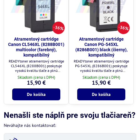
36%
36%
Atramentový cartridge
Atramentový cartridge
Canon CL546XL (8288B001)
Canon PG-545XL
multicolor (farebný),
(8286B001) black (čierny),
kompatibilný
kompatibilný
READYtoner atramentový cartridge
READYtoner atramentový cartridge
CL546XL (8288B001) poskytuje
PG-545XL (8286B001) poskytuje
vysokú kvalitu tlače a plnú
vysokú kvalitu tlače a plnú
kompatibilitu s tlačiarňami Canon.
kompatibilitu s tlačiarňami Canon.
Skladom (cena s DPH)
Skladom (cena s DPH)
15,90 €
15,90 €
Do košíka
Do košíka
Nenašli ste náplň pre svoju tlačiareň?
Neváhajte nás kontaktovať: