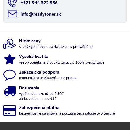
+421 944 322 536
info​@readytoner​.sk
Nízke ceny
široký výber tovaru za skvelé ceny pre každého
Vysoká kvalita
všetky ponúkané produkty zaručujú 100% kvalitu tlače
Zákaznícka podpora
komunikácia so zákazníkmi je priorita
Doručenie
využite dopravu už od 2,90€
alebo zadarmo nad 49€
Zabezpečená platba
bezpečnosť je garantovaná použitím technológie 3-D Secure