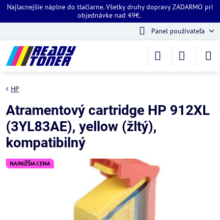
Najlacnejšie náplne do tlačiarne. Všetky druhy dopravy ZADARMO pri
objednávke nad 49€.
Panel používateľa
HP
Atramentový cartridge HP 912XL
(3YL83AE), yellow (žltý),
kompatibilný
NAJNIŽŠIA CENA