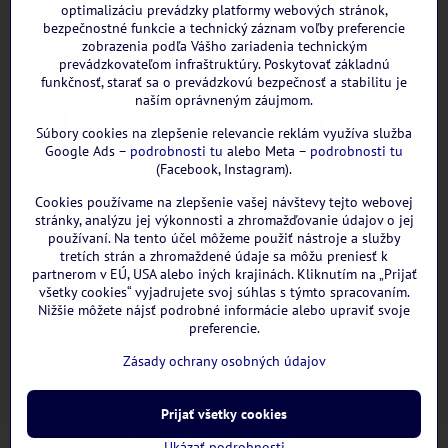
optimalizáciu prevádzky platformy webových stránok,
bezpečnostné funkcie a technický záznam voľby preferencie
zobrazenia podľa Vášho zariadenia technickým
prevádzkovateľom infraštruktúry. Poskytovať základnú
funkčnosť, starať sa o prevádzkovú bezpečnosť a stabilitu je
naším oprávneným záujmom.
Súbory cookies na zlepšenie relevancie reklám využíva služba
Google Ads –
podrobnosti tu
alebo Meta –
podrobnosti tu
(Facebook, Instagram).
Cookies používame na zlepšenie vašej návštevy tejto webovej
GOOGLE recenzie:
stránky, analýzu jej výkonnosti a zhromažďovanie údajov o jej
používaní. Na tento účel môžeme použiť nástroje a služby
tretích strán a zhromaždené údaje sa môžu preniesť k
partnerom v EÚ, USA alebo iných krajinách. Kliknutím na „Prijať
všetky cookies“ vyjadrujete svoj súhlas s týmto spracovaním.
Nižšie môžete nájsť podrobné informácie alebo upraviť svoje
preferencie.
Zásady ochrany osobných údajov
©
2026
Copyright
Prijať všetky cookies
Predvoľby súkromia
Zásady ochrany osobných údajov
Ukázať podrobnosti