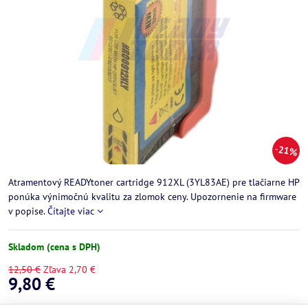
21%
Atramentový READYtoner cartridge 912XL (3YL83AE) pre tlačiarne HP
ponúka výnimočnú kvalitu za zlomok ceny. Upozornenie na firmware
v popise.
Čítajte viac
Skladom (cena s DPH)
12,50 €
Zľava
2,70 €
9,80 €