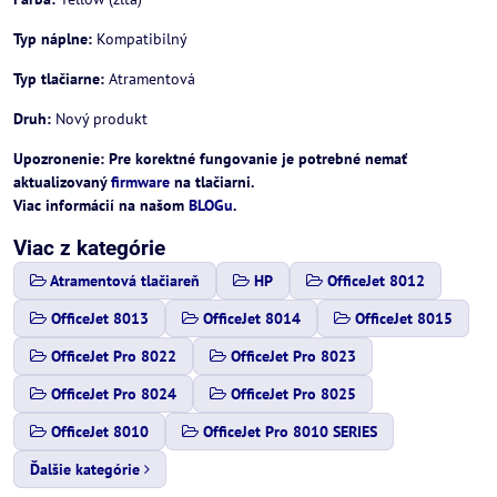
Typ náplne:
Kompatibilný
Typ tlačiarne:
Atramentová
Druh:
Nový produkt
Upozronenie: Pre korektné fungovanie je potrebné nemať
aktualizovaný
firmware
na tlačiarni.
Viac informácií na našom
BLOGu
.
Viac z kategórie
Atramentová tlačiareň
HP
OfficeJet 8012
OfficeJet 8013
OfficeJet 8014
OfficeJet 8015
OfficeJet Pro 8022
OfficeJet Pro 8023
OfficeJet Pro 8024
OfficeJet Pro 8025
OfficeJet 8010
OfficeJet Pro 8010 SERIES
Ďalšie kategórie