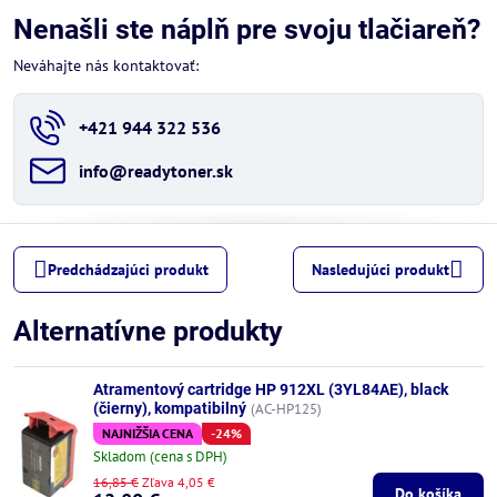
Nenašli ste náplň pre svoju tlačiareň?
Neváhajte nás kontaktovať:
+421 944 322 536
info​@readytoner​.sk
Predchádzajúci produkt
Nasledujúci produkt
Alternatívne produkty
Atramentový cartridge HP 912XL (3YL84AE), black
(čierny), kompatibilný
(AC-HP125)
NAJNIŽŠIA CENA
-24%
Skladom (cena s DPH)
16,85 €
Zľava 4,05 €
Do košíka