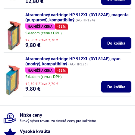
12,80 €
Atramentový cartridge HP 912XL (3YL82AE), magenta
(purpurový), kompatibilný
(AC-HP124)
NAJNIŽŠIA CENA
-21%
Skladom (cena s DPH)
12,50 €
Zľava 2,70 €
Do košíka
9,80 €
Atramentový cartridge HP 912XL (3YL81AE), cyan
(modrý), kompatibilný
(AC-HP123)
NAJNIŽŠIA CENA
-21%
Skladom (cena s DPH)
12,50 €
Zľava 2,70 €
Do košíka
9,80 €
Nízke ceny
široký výber tovaru za skvelé ceny pre každého
Vysoká kvalita