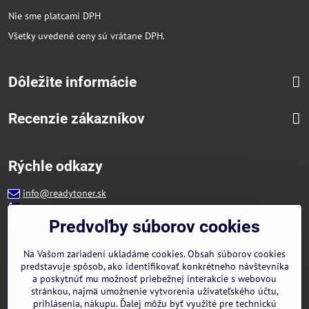
Nie sme platcami DPH
Všetky uvedené ceny sú vrátane DPH.
Dôležite informácie
Recenzie zákazníkov
Rýchle odkazy
info@readytoner.sk
+421 944 322 536 (PO-PIA: 09:00- 15:00)
Facebook
Predvoľby súborov cookies
Instagram
WhatsApp
Na Vašom zariadení ukladáme cookies. Obsah súborov cookies
predstavuje spôsob, ako identifikovať konkrétneho návštevníka
a poskytnúť mu možnosť priebežnej interakcie s webovou
stránkou, najmä umožnenie vytvorenia užívateľského účtu,
prihlásenia, nákupu. Ďalej môžu byť využité pre technickú