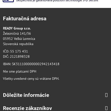
bezpečnosť je garantovaná použitím technológie 3-D Secure
Fakturačná adresa
READY Group s.r.o.
Železničná 141/36
05952 Veľká Lomnica
Slovenská republika
IČO: 55 175 431
DIČ: 2121898328
IBAN: SK3111000000002942143418
Nie sme platcami DPH
Všetky uvedené ceny sú vrátane DPH.
Dôležite informácie
Recenzie zákazníkov