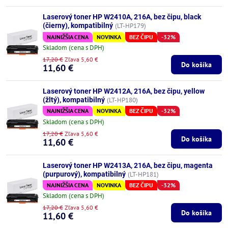
Laserový toner HP W2410A, 216A, bez čipu, black
(čierny), kompatibilný
(LT-HP179)
NAJNIŽŠIA CENA
NOVINKA
BEZ ČIPU
-32%
Skladom (cena s DPH)
17,20 €
Zľava 5,60 €
Do košíka
11,60 €
Laserový toner HP W2412A, 216A, bez čipu, yellow
(žltý), kompatibilný
(LT-HP180)
NAJNIŽŠIA CENA
NOVINKA
BEZ ČIPU
-32%
Skladom (cena s DPH)
17,20 €
Zľava 5,60 €
Do košíka
11,60 €
Laserový toner HP W2413A, 216A, bez čipu, magenta
(purpurový), kompatibilný
(LT-HP181)
NAJNIŽŠIA CENA
NOVINKA
BEZ ČIPU
-32%
Skladom (cena s DPH)
17,20 €
Zľava 5,60 €
Do košíka
11,60 €