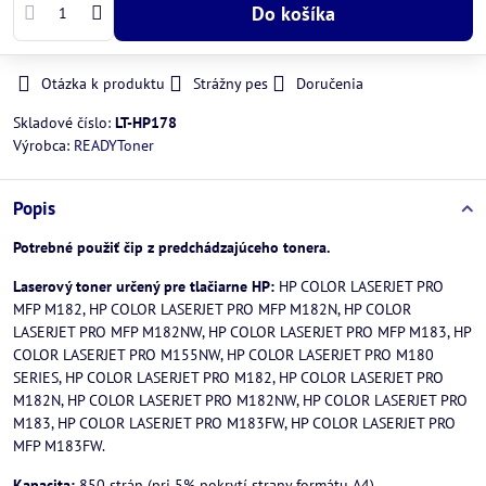
Do košíka
Otázka k produktu
Strážny pes
Doručenia
Skladové číslo:
LT-HP178
Výrobca:
READYToner
Popis
Potrebné použiť čip z predchádzajúceho tonera.
Laserový toner určený pre tlačiarne HP:
HP COLOR LASERJET PRO
MFP M182, HP COLOR LASERJET PRO MFP M182N, HP COLOR
LASERJET PRO MFP M182NW, HP COLOR LASERJET PRO MFP M183, HP
COLOR LASERJET PRO M155NW, HP COLOR LASERJET PRO M180
SERIES, HP COLOR LASERJET PRO M182, HP COLOR LASERJET PRO
M182N, HP COLOR LASERJET PRO M182NW, HP COLOR LASERJET PRO
M183, HP COLOR LASERJET PRO M183FW, HP COLOR LASERJET PRO
MFP M183FW.
Kapacita:
850 strán (pri 5% pokrytí strany formátu A4)