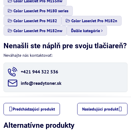
Color LaserJet Pro M155nw
Color LaserJet Pro M180 series
Color LaserJet Pro M182
Color LaserJet Pro M182n
Color LaserJet Pro M182nw
Ďalšie kategórie
Nenašli ste náplň pre svoju tlačiareň?
Neváhajte nás kontaktovať:
+421 944 322 536
info​@readytoner​.sk
Predchádzajúci produkt
Nasledujúci produkt
Alternatívne produkty