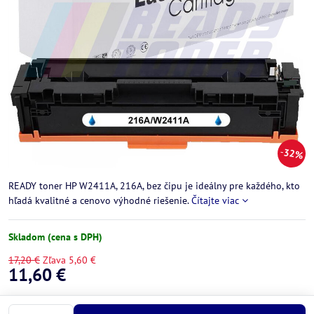
32%
READY toner HP W2411A, 216A, bez čipu je ideálny pre každého, kto
hľadá kvalitné a cenovo výhodné riešenie.
Čítajte viac
Skladom (cena s DPH)
17,20 €
Zľava
5,60 €
11,60 €