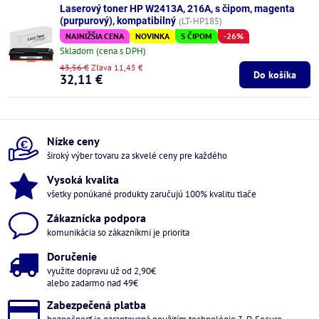
Laserový toner HP W2413A, 216A, s čipom, magenta
(purpurový), kompatibilný
(LT-HP185)
NAJNIŽŠIA CENA
NOVINKA
S ČIPOM
-26%
Skladom (cena s DPH)
43,56 €
Zľava 11,45 €
Do košíka
32,11 €
Nízke ceny
široký výber tovaru za skvelé ceny pre každého
Vysoká kvalita
všetky ponúkané produkty zaručujú 100% kvalitu tlače
Zákaznícka podpora
komunikácia so zákazníkmi je priorita
Doručenie
využite dopravu už od 2,90€
alebo zadarmo nad 49€
Zabezpečená platba