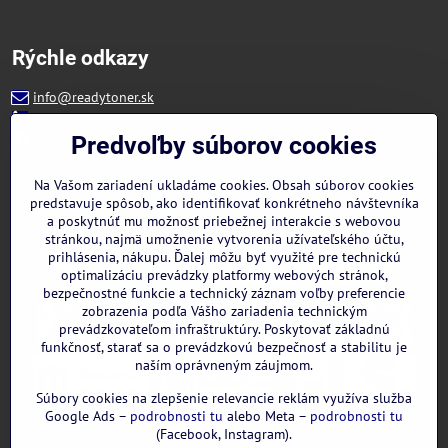
Rýchle odkazy
info@readytoner.sk
+421 944 322 536 (PO-PIA: 09:00- 15:00)
Facebook
Predvoľby súborov cookies
Instagram
WhatsApp
Na Vašom zariadení ukladáme cookies. Obsah súborov cookies
predstavuje spôsob, ako identifikovať konkrétneho návštevníka
a poskytnúť mu možnosť priebežnej interakcie s webovou
stránkou, najmä umožnenie vytvorenia užívateľského účtu,
prihlásenia, nákupu. Ďalej môžu byť využité pre technickú
optimalizáciu prevádzky platformy webových stránok,
bezpečnostné funkcie a technický záznam voľby preferencie
zobrazenia podľa Vášho zariadenia technickým
prevádzkovateľom infraštruktúry. Poskytovať základnú
funkčnosť, starať sa o prevádzkovú bezpečnosť a stabilitu je
naším oprávneným záujmom.
Súbory cookies na zlepšenie relevancie reklám využíva služba
Google Ads –
podrobnosti tu
alebo Meta –
podrobnosti tu
(Facebook, Instagram).