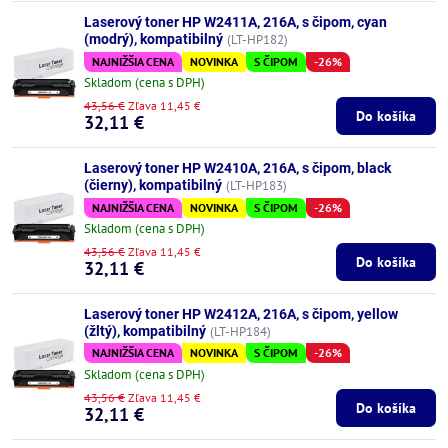
Laserový toner HP W2411A, 216A, s čipom, cyan
(modrý), kompatibilný
(LT-HP182)
NAJNIŽŠIA CENA
NOVINKA
S ČIPOM
-26%
Skladom (cena s DPH)
43,56 €
Zľava 11,45 €
Do košíka
32,11 €
Laserový toner HP W2410A, 216A, s čipom, black
(čierny), kompatibilný
(LT-HP183)
NAJNIŽŠIA CENA
NOVINKA
S ČIPOM
-26%
Skladom (cena s DPH)
43,56 €
Zľava 11,45 €
Do košíka
32,11 €
Laserový toner HP W2412A, 216A, s čipom, yellow
(žltý), kompatibilný
(LT-HP184)
NAJNIŽŠIA CENA
NOVINKA
S ČIPOM
-26%
Skladom (cena s DPH)
43,56 €
Zľava 11,45 €
Do košíka
32,11 €