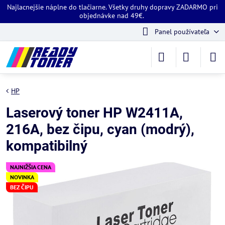
Najlacnejšie náplne do tlačiarne. Všetky druhy dopravy ZADARMO pri
objednávke nad 49€.
Panel používateľa
HP
Laserový toner HP W2411A,
216A, bez čipu, cyan (modrý),
kompatibilný
NAJNIŽŠIA CENA
NOVINKA
BEZ ČIPU