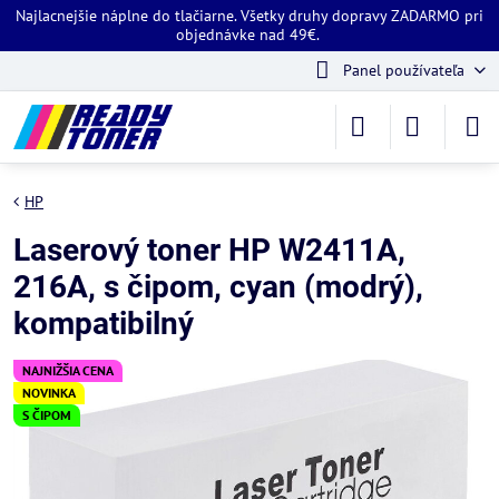
Najlacnejšie náplne do tlačiarne. Všetky druhy dopravy ZADARMO pri
objednávke nad 49€.
Panel používateľa
HP
Laserový toner HP W2411A,
216A, s čipom, cyan (modrý),
kompatibilný
NAJNIŽŠIA CENA
NOVINKA
S ČIPOM