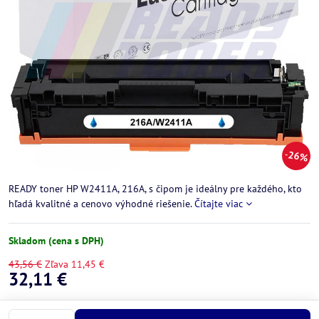
26%
READY toner HP W2411A, 216A, s čipom je ideálny pre každého, kto
hľadá kvalitné a cenovo výhodné riešenie.
Čítajte viac
Skladom (cena s DPH)
43,56 €
Zľava
11,45 €
32,11 €