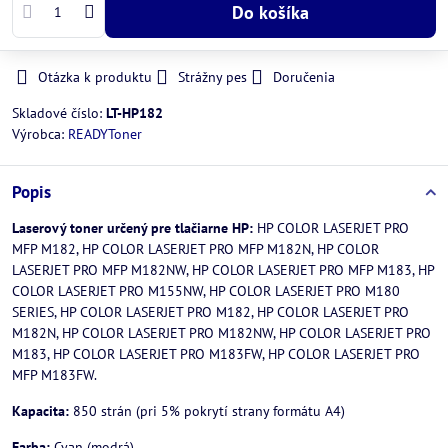
Do košíka
Otázka k produktu
Strážny pes
Doručenia
Skladové číslo:
LT-HP182
Výrobca:
READYToner
Popis
Laserový toner určený pre tlačiarne HP:
HP COLOR LASERJET PRO
MFP M182, HP COLOR LASERJET PRO MFP M182N, HP COLOR
LASERJET PRO MFP M182NW, HP COLOR LASERJET PRO MFP M183, HP
COLOR LASERJET PRO M155NW, HP COLOR LASERJET PRO M180
SERIES, HP COLOR LASERJET PRO M182, HP COLOR LASERJET PRO
M182N, HP COLOR LASERJET PRO M182NW, HP COLOR LASERJET PRO
M183, HP COLOR LASERJET PRO M183FW, HP COLOR LASERJET PRO
MFP M183FW.
Kapacita:
850 strán (pri 5% pokrytí strany formátu A4)
Farba:
Cyan (modrá)