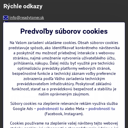
Rýchle odkazy
info@readytoner.sk
+421 944 322 536 (PO-PIA: 09:00- 15:00)
Facebook
Predvoľby súborov cookies
Instagram
WhatsApp
Na Vašom zariadení ukladáme cookies. Obsah súborov cookies
predstavuje spôsob, ako identifikovať konkrétneho návštevníka
a poskytnúť mu možnosť priebežnej interakcie s webovou
stránkou, najmä umožnenie vytvorenia užívateľského účtu,
prihlásenia, nákupu. Ďalej môžu byť využité pre technickú
optimalizáciu prevádzky platformy webových stránok,
bezpečnostné funkcie a technický záznam voľby preferencie
zobrazenia podľa Vášho zariadenia technickým
prevádzkovateľom infraštruktúry. Poskytovať základnú
funkčnosť, starať sa o prevádzkovú bezpečnosť a stabilitu je
naším oprávneným záujmom.
Súbory cookies na zlepšenie relevancie reklám využíva služba
Google Ads –
podrobnosti tu
alebo Meta –
podrobnosti tu
(Facebook, Instagram).
Cookies používame na zlepšenie vašej návštevy tejto webovej