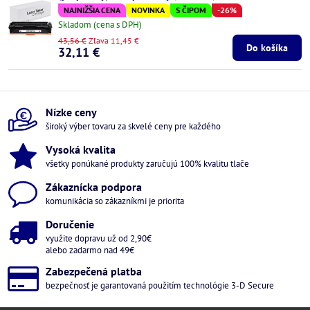
NAJNIŽŠIA CENA
NOVINKA
S ČIPOM
-26%
Skladom (cena s DPH)
43,56 €
Zľava 11,45 €
Do košíka
32,11 €
Nízke ceny
široký výber tovaru za skvelé ceny pre každého
Vysoká kvalita
všetky ponúkané produkty zaručujú 100% kvalitu tlače
Zákaznícka podpora
komunikácia so zákazníkmi je priorita
Doručenie
využite dopravu už od 2,90€
alebo zadarmo nad 49€
Zabezpečená platba
bezpečnosť je garantovaná použitím technológie 3-D Secure