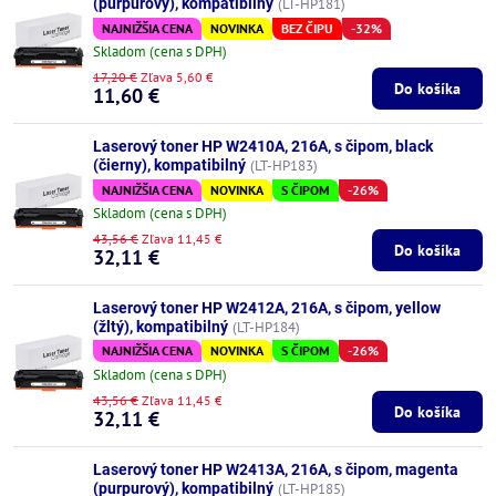
(purpurový), kompatibilný
(LT-HP181)
NAJNIŽŠIA CENA
NOVINKA
BEZ ČIPU
-32%
Skladom (cena s DPH)
17,20 €
Zľava 5,60 €
Do košíka
11,60 €
Laserový toner HP W2410A, 216A, s čipom, black
(čierny), kompatibilný
(LT-HP183)
NAJNIŽŠIA CENA
NOVINKA
S ČIPOM
-26%
Skladom (cena s DPH)
43,56 €
Zľava 11,45 €
Do košíka
32,11 €
Laserový toner HP W2412A, 216A, s čipom, yellow
(žltý), kompatibilný
(LT-HP184)
NAJNIŽŠIA CENA
NOVINKA
S ČIPOM
-26%
Skladom (cena s DPH)
43,56 €
Zľava 11,45 €
Do košíka
32,11 €
Laserový toner HP W2413A, 216A, s čipom, magenta
(purpurový), kompatibilný
(LT-HP185)