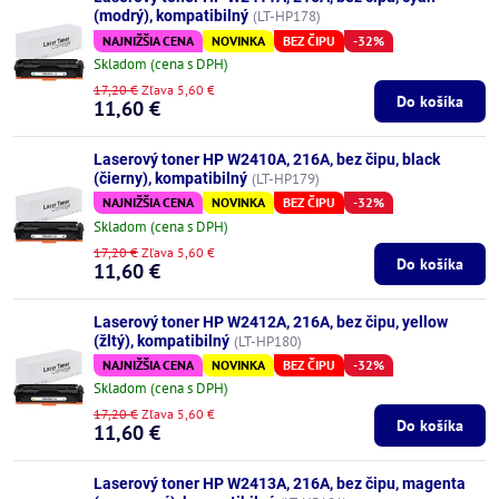
(modrý), kompatibilný
(LT-HP178)
NAJNIŽŠIA CENA
NOVINKA
BEZ ČIPU
-32%
Skladom (cena s DPH)
17,20 €
Zľava 5,60 €
Do košíka
11,60 €
Laserový toner HP W2410A, 216A, bez čipu, black
(čierny), kompatibilný
(LT-HP179)
NAJNIŽŠIA CENA
NOVINKA
BEZ ČIPU
-32%
Skladom (cena s DPH)
17,20 €
Zľava 5,60 €
Do košíka
11,60 €
Laserový toner HP W2412A, 216A, bez čipu, yellow
(žltý), kompatibilný
(LT-HP180)
NAJNIŽŠIA CENA
NOVINKA
BEZ ČIPU
-32%
Skladom (cena s DPH)
17,20 €
Zľava 5,60 €
Do košíka
11,60 €
Laserový toner HP W2413A, 216A, bez čipu, magenta