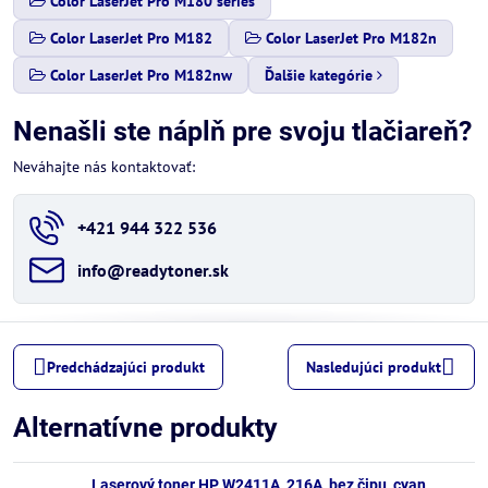
Color LaserJet Pro M180 series
Color LaserJet Pro M182
Color LaserJet Pro M182n
Color LaserJet Pro M182nw
Ďalšie kategórie
Nenašli ste náplň pre svoju tlačiareň?
Neváhajte nás kontaktovať:
+421 944 322 536
info​@readytoner​.sk
Predchádzajúci produkt
Nasledujúci produkt
Alternatívne produkty
Laserový toner HP W2411A, 216A, bez čipu, cyan