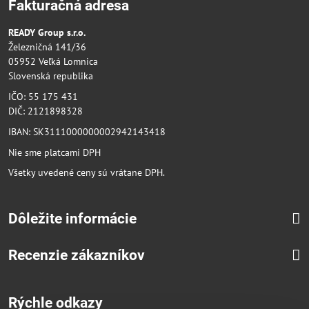
Fakturačná adresa
READY Group s.r.o.
Železničná 141/36
05952 Veľká Lomnica
Slovenská republika
IČO: 55 175 431
DIČ: 2121898328
IBAN: SK3111000000002942143418
Nie sme platcami DPH
Všetky uvedené ceny sú vrátane DPH.
Dôležite informácie
Recenzie zákazníkov
Rýchle odkazy