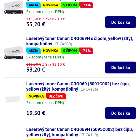
AKCIA
NOVINKA
S ČIPOM
-71%
Skladom (cena s DPH)
115,30 €
Zľava 82,10 €
Do košíka
33,20 €
Laserový toner Canon CRG069H s čipom, yellow (žltý),
kompatibilný
(LT-CA059)
AKCIA
NOVINKA
S ČIPOM
-71%
Skladom (cena s DPH)
115,30 €
Zľava 82,10 €
Do košíka
33,20 €
Laserový toner Canon CRG069 (5091C002) bez čipu,
yellow (žltý), kompatibilný
(LT-CA126)
NOVINKA
BEZ ČIPU
Skladom (cena s DPH)
19,50 €
Do košíka
Laserový toner Canon CRG069H (5095C002) bez čipu,
yellow (žltý), kompatibilný
(LT-CA149)