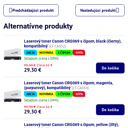
Predchádzajúci produkt
Nasledujúci produkt
Alternatívne produkty
Laserový toner Canon CRG069 s čipom, black (čierny),
kompatibilný
(LT-CA052)
AKCIA
NOVINKA
S ČIPOM
-69%
Skladom (cena s DPH)
95,30 €
Zľava 66 €
Do košíka
29,30 €
Laserový toner Canon CRG069 s čipom, magenta,
(purpurový), kompatibilný
(LT-CA054)
AKCIA
NOVINKA
S ČIPOM
-69%
Skladom (cena s DPH)
95,30 €
Zľava 66 €
Do košíka
29,30 €
Laserový toner Canon CRG069 s čipom, yellow (žltý),