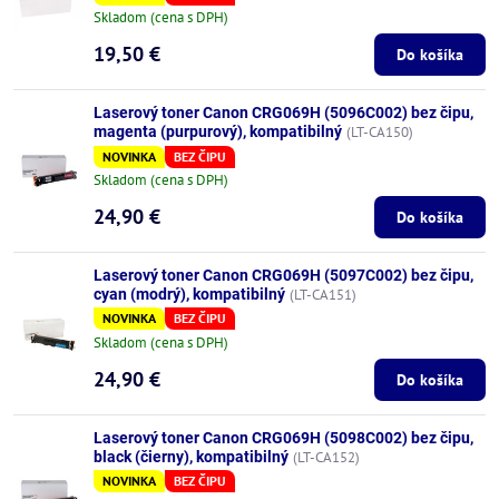
Skladom (cena s DPH)
19,50 €
Do košíka
Laserový toner Canon CRG069H (5096C002) bez čipu,
magenta (purpurový), kompatibilný
(LT-CA150)
NOVINKA
BEZ ČIPU
Skladom (cena s DPH)
24,90 €
Do košíka
Laserový toner Canon CRG069H (5097C002) bez čipu,
cyan (modrý), kompatibilný
(LT-CA151)
NOVINKA
BEZ ČIPU
Skladom (cena s DPH)
24,90 €
Do košíka
Laserový toner Canon CRG069H (5098C002) bez čipu,
black (čierny), kompatibilný
(LT-CA152)
NOVINKA
BEZ ČIPU