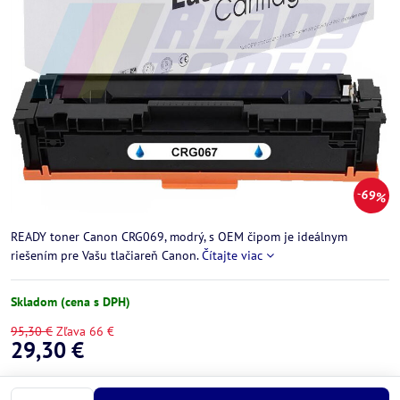
69%
READY toner Canon CRG069, modrý, s OEM čipom je ideálnym
riešením pre Vašu tlačiareň Canon.
Čítajte viac
Skladom (cena s DPH)
95,30 €
Zľava
66 €
29,30 €