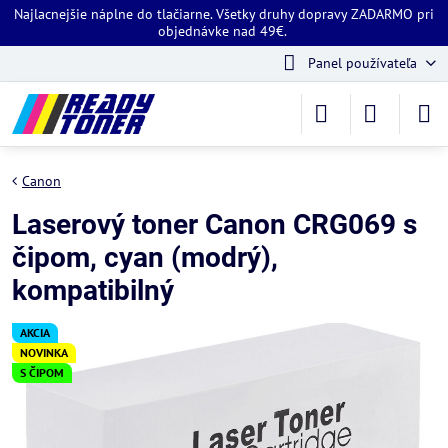
Najlacnejšie náplne do tlačiarne. Všetky druhy dopravy ZADARMO pri
objednávke nad 49€.
Panel používateľa
Canon
Laserový toner Canon CRG069 s
čipom, cyan (modrý),
kompatibilný
AKCIA
NOVINKA
S ČIPOM