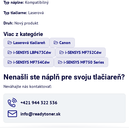
Typ náplne:
Kompatibilný
Typ tlačiarne:
Laserová
Druh:
Nový produkt
Viac z kategórie
Laserová tlačiareň
Canon
i-SENSYS LBP673Cdw
i-SENSYS MF752Cdw
i-SENSYS MF754Cdw
i-SENSYS MF750 Series
Nenašli ste náplň pre svoju tlačiareň?
Neváhajte nás kontaktovať:
+421 944 322 536
info​@readytoner​.sk