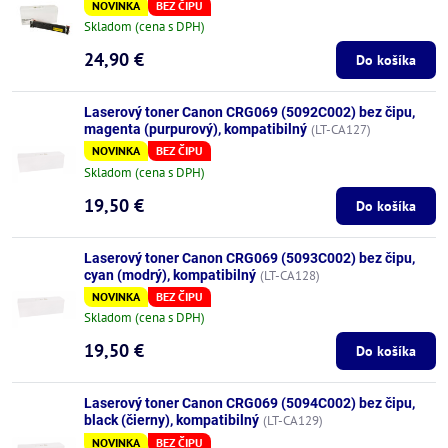
NOVINKA
BEZ ČIPU
Skladom (cena s DPH)
24,90 €
Do košíka
Laserový toner Canon CRG069 (5092C002) bez čipu,
magenta (purpurový), kompatibilný
(LT-CA127)
NOVINKA
BEZ ČIPU
Skladom (cena s DPH)
19,50 €
Do košíka
Laserový toner Canon CRG069 (5093C002) bez čipu,
cyan (modrý), kompatibilný
(LT-CA128)
NOVINKA
BEZ ČIPU
Skladom (cena s DPH)
19,50 €
Do košíka
Laserový toner Canon CRG069 (5094C002) bez čipu,
black (čierny), kompatibilný
(LT-CA129)
NOVINKA
BEZ ČIPU