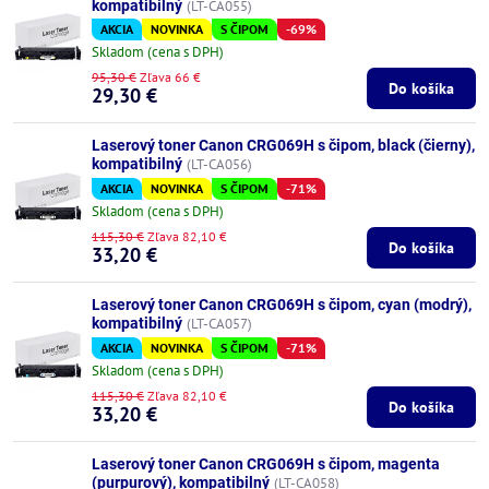
kompatibilný
(LT-CA055)
AKCIA
NOVINKA
S ČIPOM
-69%
Skladom (cena s DPH)
95,30 €
Zľava 66 €
Do košíka
29,30 €
Laserový toner Canon CRG069H s čipom, black (čierny),
kompatibilný
(LT-CA056)
AKCIA
NOVINKA
S ČIPOM
-71%
Skladom (cena s DPH)
115,30 €
Zľava 82,10 €
Do košíka
33,20 €
Laserový toner Canon CRG069H s čipom, cyan (modrý),
kompatibilný
(LT-CA057)
AKCIA
NOVINKA
S ČIPOM
-71%
Skladom (cena s DPH)
115,30 €
Zľava 82,10 €
Do košíka
33,20 €
Laserový toner Canon CRG069H s čipom, magenta
(purpurový), kompatibilný
(LT-CA058)