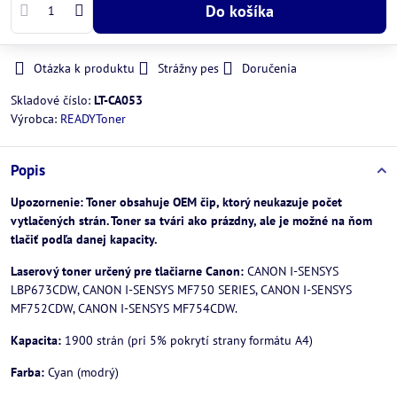
Do košíka
Otázka k produktu
Strážny pes
Doručenia
Skladové číslo:
LT-CA053
Výrobca:
READYToner
Popis
Upozornenie: Toner obsahuje OEM čip, ktorý neukazuje počet
vytlačených strán. Toner sa tvári ako prázdny, ale je možné na ňom
tlačiť podľa danej kapacity.
Laserový toner určený pre tlačiarne Canon:
CANON I-SENSYS
LBP673CDW, CANON I-SENSYS MF750 SERIES, CANON I-SENSYS
MF752CDW, CANON I-SENSYS MF754CDW.
Kapacita:
1900 strán (pri 5% pokrytí strany formátu A4)
Farba:
Cyan (modrý)