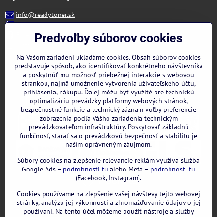
info@readytoner.sk
+421 944 322 536 (PO-PIA: 09:00- 15:00)
Facebook
Predvoľby súborov cookies
Instagram
WhatsApp
Na Vašom zariadení ukladáme cookies. Obsah súborov cookies
predstavuje spôsob, ako identifikovať konkrétneho návštevníka
a poskytnúť mu možnosť priebežnej interakcie s webovou
stránkou, najmä umožnenie vytvorenia užívateľského účtu,
prihlásenia, nákupu. Ďalej môžu byť využité pre technickú
optimalizáciu prevádzky platformy webových stránok,
bezpečnostné funkcie a technický záznam voľby preferencie
zobrazenia podľa Vášho zariadenia technickým
prevádzkovateľom infraštruktúry. Poskytovať základnú
funkčnosť, starať sa o prevádzkovú bezpečnosť a stabilitu je
naším oprávneným záujmom.
Súbory cookies na zlepšenie relevancie reklám využíva služba
Google Ads –
podrobnosti tu
alebo Meta –
podrobnosti tu
(Facebook, Instagram).
Cookies používame na zlepšenie vašej návštevy tejto webovej
GOOGLE recenzie:
stránky, analýzu jej výkonnosti a zhromažďovanie údajov o jej
používaní. Na tento účel môžeme použiť nástroje a služby