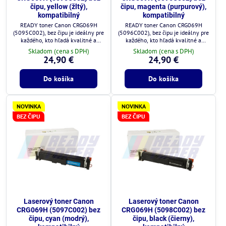
čipu, yellow (žltý),
čipu, magenta (purpurový),
kompatibilný
kompatibilný
READY toner Canon CRG069H
READY toner Canon CRG069H
(5095C002), bez čipu je ideálny pre
(5096C002), bez čipu je ideálny pre
každého, kto hľadá kvalitné a
každého, kto hľadá kvalitné a
cenovo výhodné riešenie.
cenovo výhodné riešenie.
Skladom (cena s DPH)
Skladom (cena s DPH)
24,90 €
24,90 €
Do košíka
Do košíka
NOVINKA
NOVINKA
BEZ ČIPU
BEZ ČIPU
Laserový toner Canon
Laserový toner Canon
CRG069H (5097C002) bez
CRG069H (5098C002) bez
čipu, cyan (modrý),
čipu, black (čierny),