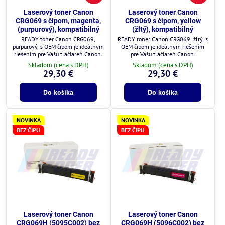
Laserový toner Canon
Laserový toner Canon
CRG069 s čipom, magenta,
CRG069 s čipom, yellow
(purpurový), kompatibilný
(žltý), kompatibilný
READY toner Canon CRG069,
READY toner Canon CRG069, žltý, s
purpurový, s OEM čipom je ideálnym
OEM čipom je ideálnym riešením
riešením pre Vašu tlačiareň Canon.
pre Vašu tlačiareň Canon.
Skladom (cena s DPH)
Skladom (cena s DPH)
29,30 €
29,30 €
Do košíka
Do košíka
NOVINKA
NOVINKA
BEZ ČIPU
BEZ ČIPU
Laserový toner Canon
Laserový toner Canon
CRG069H (5095C002) bez
CRG069H (5096C002) bez