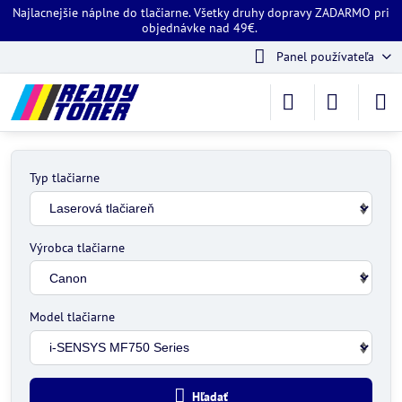
Najlacnejšie náplne do tlačiarne. Všetky druhy dopravy ZADARMO pri
objednávke nad 49€.
Panel používateľa
Typ tlačiarne
Výrobca tlačiarne
Model tlačiarne
Hľadať