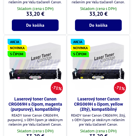
riešením pre Vašu tlačiareň Canon.
riešením pre Vašu tlačiareň Canon.
Skladom (cena s DPH)
Skladom (cena s DPH)
33,20 €
33,20 €
Do košíka
Do košíka
AKCIA
AKCIA
NOVINKA
NOVINKA
S ČIPOM
S ČIPOM
71%
71%
Laserový toner Canon
Laserový toner Canon
CRG069H s čipom, magenta
CRG069H s čipom, yellow
(purpurový), kompatibilný
(žltý), kompatibilný
READY toner Canon CRG069H,
READY toner Canon CRG069H, žltý,
purpurový, s OEM čipom je ideálnym
s OEM čipom je ideálnym riešením
riešením pre Vašu tlačiareň Canon.
pre Vašu tlačiareň Canon.
Skladom (cena s DPH)
Skladom (cena s DPH)