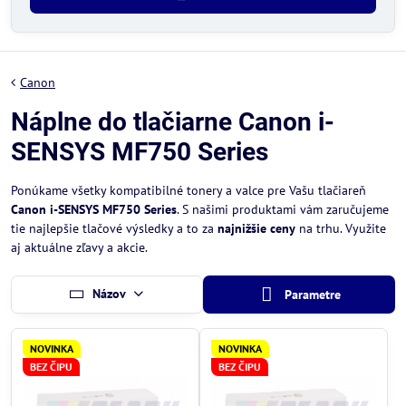
Canon
Náplne do tlačiarne Canon i-
SENSYS MF750 Series
Ponúkame všetky kompatibilné tonery a valce pre Vašu tlačiareň
Canon i-SENSYS MF750 Series
. S našimi produktami vám zaručujeme
tie najlepšie tlačové výsledky a to za
najnižšie ceny
na trhu. Využite
aj aktuálne zľavy a akcie.
Názov
Parametre
NOVINKA
NOVINKA
BEZ ČIPU
BEZ ČIPU