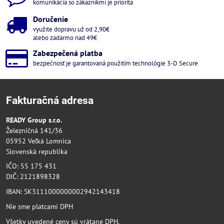
komunikácia so zákazníkmi je priorita
Doručenie
využite dopravu už od 2,90€
alebo zadarmo nad 49€
Zabezpečená platba
bezpečnosť je garantovaná použitím technológie 3-D Secure
Fakturačná adresa
READY Group s.r.o.
Železničná 141/36
05952 Veľká Lomnica
Slovenská republika
IČO: 55 175 431
DIČ: 2121898328
IBAN: SK3111000000002942143418
Nie sme platcami DPH
Všetky uvedené ceny sú vrátane DPH.