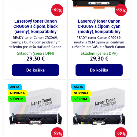
69%
69%
Laserový toner Canon
Laserový toner Canon
CRG069 s čipom, black
CRG069 s čipom, cyan
(čierny), kompatibilný
(modrý), kompatibilný
READY toner Canon CRG069,
READY toner Canon CRG069,
čierny, s OEM čipom je ideálnym
modrý, s OEM čipom je ideálnym
riešením pre Vašu tlačiareň Canon.
riešením pre Vašu tlačiareň Canon.
Skladom (cena s DPH)
Skladom (cena s DPH)
29,30 €
29,30 €
Do košíka
Do košíka
AKCIA
AKCIA
NOVINKA
NOVINKA
S ČIPOM
S ČIPOM
69%
69%