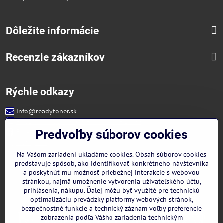
Dôležite informácie
Recenzie zákazníkov
Rýchle odkazy
info@readytoner.sk
+421 944 322 536 (PO-PIA: 09:00- 15:00)
Facebook
Predvoľby súborov cookies
Instagram
WhatsApp
Na Vašom zariadení ukladáme cookies. Obsah súborov cookies
predstavuje spôsob, ako identifikovať konkrétneho návštevníka
a poskytnúť mu možnosť priebežnej interakcie s webovou
stránkou, najmä umožnenie vytvorenia užívateľského účtu,
prihlásenia, nákupu. Ďalej môžu byť využité pre technickú
optimalizáciu prevádzky platformy webových stránok,
bezpečnostné funkcie a technický záznam voľby preferencie
zobrazenia podľa Vášho zariadenia technickým