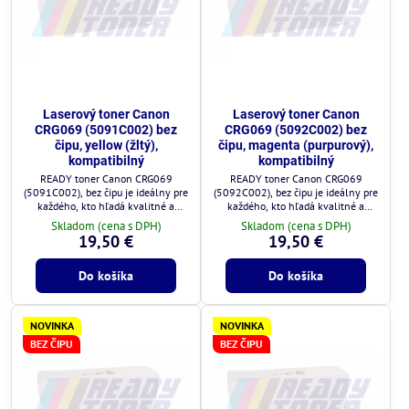
Laserový toner Canon
Laserový toner Canon
CRG069 (5091C002) bez
CRG069 (5092C002) bez
čipu, yellow (žltý),
čipu, magenta (purpurový),
kompatibilný
kompatibilný
READY toner Canon CRG069
READY toner Canon CRG069
(5091C002), bez čipu je ideálny pre
(5092C002), bez čipu je ideálny pre
každého, kto hľadá kvalitné a
každého, kto hľadá kvalitné a
cenovo výhodné riešenie.
cenovo výhodné riešenie.
Skladom (cena s DPH)
Skladom (cena s DPH)
19,50 €
19,50 €
Do košíka
Do košíka
NOVINKA
NOVINKA
BEZ ČIPU
BEZ ČIPU