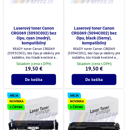
Laserový toner Canon
Laserový toner Canon
CRG069 (5093C002) bez
CRG069 (5094C002) bez
čipu, cyan (modrý),
čipu, black (čierny),
kompatibilný
kompatibilný
READY toner Canon CRG069
READY toner Canon CRG069
(5093C002), bez čipu je ideálny pre
(5094C002), bez čipu je ideálny pre
každého, kto hľadá kvalitné a
každého, kto hľadá kvalitné a
cenovo výhodné riešenie.
cenovo výhodné riešenie.
Skladom (cena s DPH)
Skladom (cena s DPH)
19,50 €
19,50 €
Do košíka
Do košíka
AKCIA
AKCIA
NOVINKA
NOVINKA
S ČIPOM
S ČIPOM