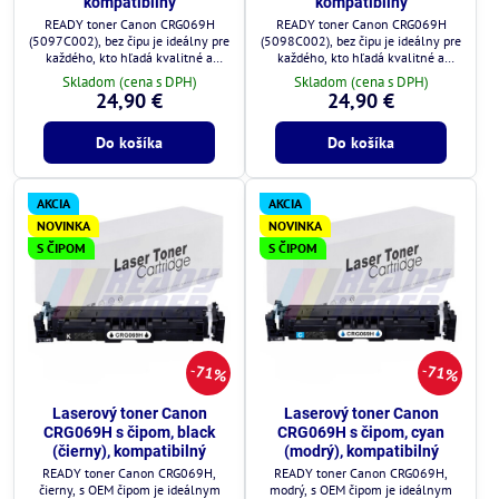
kompatibilný
kompatibilný
READY toner Canon CRG069H
READY toner Canon CRG069H
(5097C002), bez čipu je ideálny pre
(5098C002), bez čipu je ideálny pre
každého, kto hľadá kvalitné a
každého, kto hľadá kvalitné a
cenovo výhodné riešenie.
cenovo výhodné riešenie.
Skladom (cena s DPH)
Skladom (cena s DPH)
24,90 €
24,90 €
Do košíka
Do košíka
AKCIA
AKCIA
NOVINKA
NOVINKA
S ČIPOM
S ČIPOM
71%
71%
Laserový toner Canon
Laserový toner Canon
CRG069H s čipom, black
CRG069H s čipom, cyan
(čierny), kompatibilný
(modrý), kompatibilný
READY toner Canon CRG069H,
READY toner Canon CRG069H,
čierny, s OEM čipom je ideálnym
modrý, s OEM čipom je ideálnym