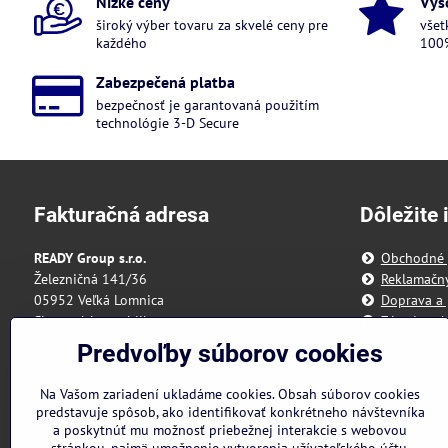
Nízke ceny
Vys
široký výber tovaru za skvelé ceny pre
všet
každého
100%
Zabezpečená platba
bezpečnosť je garantovaná použitím
technológie 3-D Secure
Fakturačná adresa
Dôležite 
READY Group s.r.o.
Obchodné
Železničná 141/36
Reklamačn
05952 Veľká Lomnica
Doprava a 
Slovenská republika
Zásady och
Predvoľby 
Predvoľby súborov cookies
IČO: 55 175 431
Reklamačný
DIČ: 2121898328
Formulár n
Na Vašom zariadení ukladáme cookies. Obsah súborov cookies
IBAN: SK3111000000002942143418
predstavuje spôsob, ako identifikovať konkrétneho návštevníka
a poskytnúť mu možnosť priebežnej interakcie s webovou
Nie sme platcami DPH