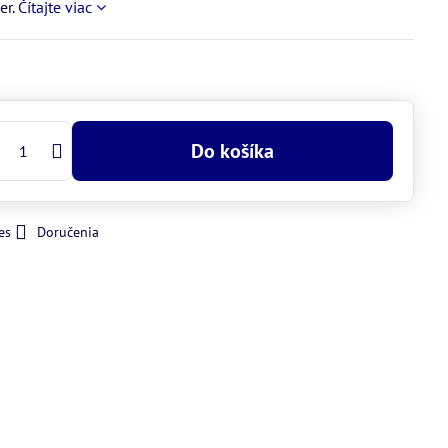
er.
Čítajte viac
Do košíka
es
Doručenia