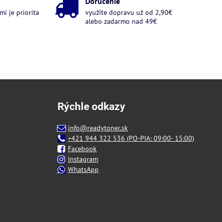
Doručenie
i je priorita
využite dopravu už od 2,90€
alebo zadarmo nad 49€
Rýchle odkazy
info@readytoner.sk
+421 944 322 536 (PO-PIA: 09:00- 15:00)
Facebook
Instagram
WhatsApp