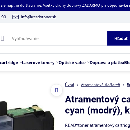
jšie náplne do tlačiarne. Všetky druhy dopravy ZADARMO pri objednávke
5:00
info@readytoner.sk
Hľadať
cartridge
Laserové tonery
Optické valce
Doprava a platba
Bl
Úvod
Atramentová tlačiareň
B
Atramentový ca
cyan (modrý), 
READYtoner atramentový cartridg