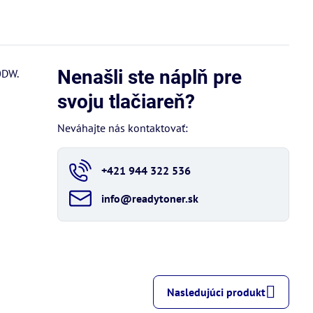
Nenašli ste náplň pre
0DW.
svoju tlačiareň?
Neváhajte nás kontaktovať:
+421 944 322 536
info​@readytoner​.sk
Nasledujúci produkt