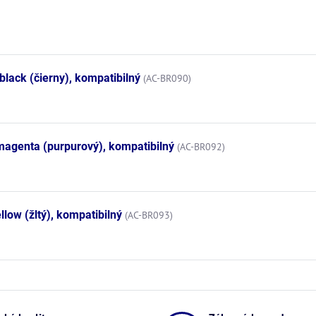
lack (čierny), kompatibilný
(AC-BR090)
agenta (purpurový), kompatibilný
(AC-BR092)
low (žltý), kompatibilný
(AC-BR093)