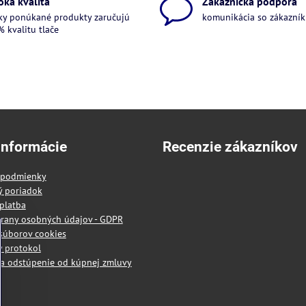
oká kvalita
Zákaznícka podpora
ky ponúkané produkty zaručujú
komunikácia so zákazníkm
 kvalitu tlače
informácie
Recenzie zákazníkov
 podmienky
ý poriadok
platba
rany osobných údajov - GDPR
súborov cookies
 protokol
a odstúpenie od kúpnej zmluvy