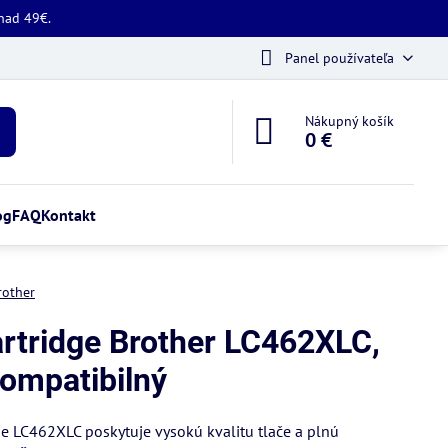
 nad 49€.
Panel používateľa
Nákupný košík
0 €
og
FAQ
Kontakt
rother
rtridge Brother LC462XLC,
kompatibilný
e LC462XLC poskytuje vysokú kvalitu tlače a plnú