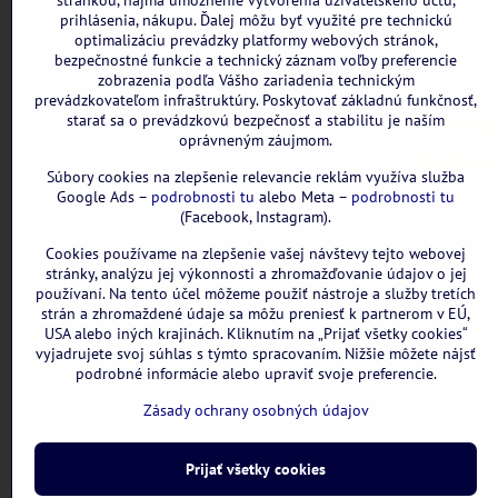
stránkou, najmä umožnenie vytvorenia užívateľského účtu,
Všetky uvedené ceny sú vrátane DPH.
prihlásenia, nákupu. Ďalej môžu byť využité pre technickú
optimalizáciu prevádzky platformy webových stránok,
bezpečnostné funkcie a technický záznam voľby preferencie
zobrazenia podľa Vášho zariadenia technickým
prevádzkovateľom infraštruktúry. Poskytovať základnú funkčnosť,
starať sa o prevádzkovú bezpečnosť a stabilitu je naším
oprávneným záujmom.
Súbory cookies na zlepšenie relevancie reklám využíva služba
Google Ads –
podrobnosti tu
alebo Meta –
podrobnosti tu
(Facebook, Instagram).
Cookies používame na zlepšenie vašej návštevy tejto webovej
stránky, analýzu jej výkonnosti a zhromažďovanie údajov o jej
používaní. Na tento účel môžeme použiť nástroje a služby tretích
strán a zhromaždené údaje sa môžu preniesť k partnerom v EÚ,
USA alebo iných krajinách. Kliknutím na „Prijať všetky cookies“
vyjadrujete svoj súhlas s týmto spracovaním. Nižšie môžete nájsť
podrobné informácie alebo upraviť svoje preferencie.
Zásady ochrany osobných údajov
Prijať všetky cookies