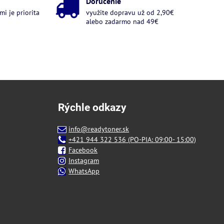
Doručenie
i je priorita
využite dopravu už od 2,90€
alebo zadarmo nad 49€
Rýchle odkazy
info@readytoner.sk
+421 944 322 536 (PO-PIA: 09:00- 15:00)
Facebook
Instagram
WhatsApp