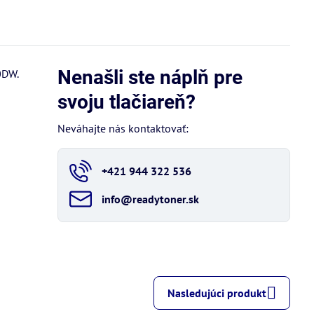
Nenašli ste náplň pre
0DW.
svoju tlačiareň?
Neváhajte nás kontaktovať:
+421 944 322 536
info​@readytoner​.sk
Nasledujúci produkt