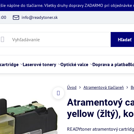
jšie náplne do tlačiarne. Všetky druhy dopravy ZADARMO pri objednávke
5:00
info@readytoner.sk
Hľadať
cartridge
Laserové tonery
Optické valce
Doprava a platba
Bl
Úvod
Atramentová tlačiareň
B
Atramentový ca
yellow (žltý), k
READYtoner atramentový cartridg