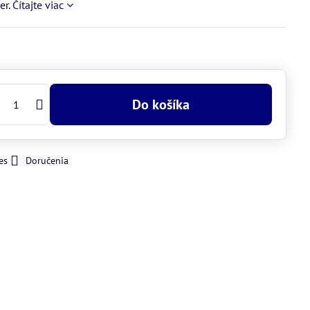
er.
Čítajte viac
Do košíka
es
Doručenia