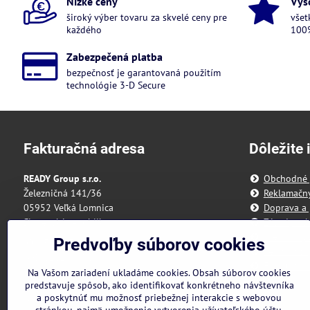
Nízke ceny
Vys
široký výber tovaru za skvelé ceny pre
všet
každého
100%
Zabezpečená platba
bezpečnosť je garantovaná použitím
technológie 3-D Secure
Fakturačná adresa
Dôležite 
READY Group s.r.o.
Obchodné
Železničná 141/36
Reklamačn
05952 Veľká Lomnica
Doprava a 
Slovenská republika
Zásady och
Predvoľby 
Predvoľby súborov cookies
IČO: 55 175 431
Reklamačný
DIČ: 2121898328
Formulár n
Na Vašom zariadení ukladáme cookies. Obsah súborov cookies
IBAN: SK3111000000002942143418
predstavuje spôsob, ako identifikovať konkrétneho návštevníka
a poskytnúť mu možnosť priebežnej interakcie s webovou
Nie sme platcami DPH