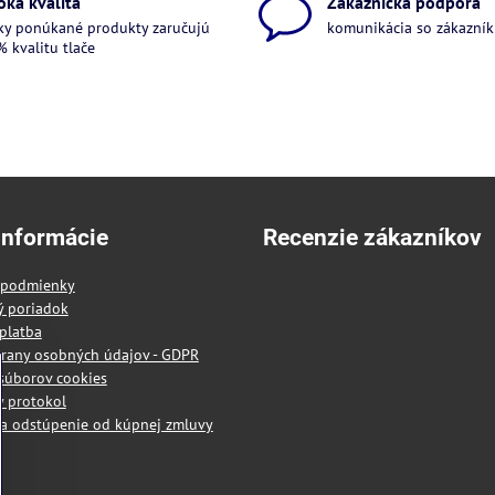
oká kvalita
Zákaznícka podpora
ky ponúkané produkty zaručujú
komunikácia so zákazníkm
 kvalitu tlače
informácie
Recenzie zákazníkov
 podmienky
ý poriadok
platba
rany osobných údajov - GDPR
súborov cookies
 protokol
a odstúpenie od kúpnej zmluvy