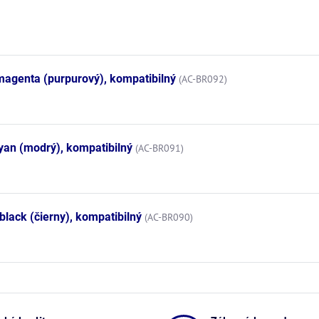
agenta (purpurový), kompatibilný
(AC-BR092)
yan (modrý), kompatibilný
(AC-BR091)
lack (čierny), kompatibilný
(AC-BR090)