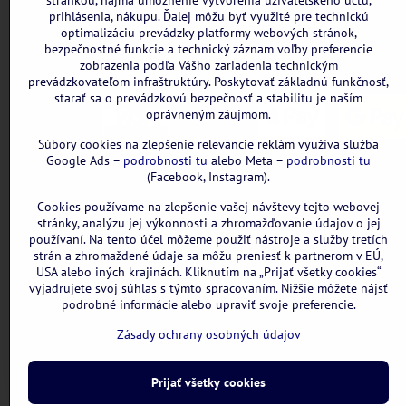
stránkou, najmä umožnenie vytvorenia užívateľského účtu,
Všetky uvedené ceny sú vrátane DPH.
prihlásenia, nákupu. Ďalej môžu byť využité pre technickú
optimalizáciu prevádzky platformy webových stránok,
bezpečnostné funkcie a technický záznam voľby preferencie
zobrazenia podľa Vášho zariadenia technickým
prevádzkovateľom infraštruktúry. Poskytovať základnú funkčnosť,
starať sa o prevádzkovú bezpečnosť a stabilitu je naším
oprávneným záujmom.
Súbory cookies na zlepšenie relevancie reklám využíva služba
Google Ads –
podrobnosti tu
alebo Meta –
podrobnosti tu
(Facebook, Instagram).
Cookies používame na zlepšenie vašej návštevy tejto webovej
stránky, analýzu jej výkonnosti a zhromažďovanie údajov o jej
používaní. Na tento účel môžeme použiť nástroje a služby tretích
strán a zhromaždené údaje sa môžu preniesť k partnerom v EÚ,
USA alebo iných krajinách. Kliknutím na „Prijať všetky cookies“
vyjadrujete svoj súhlas s týmto spracovaním. Nižšie môžete nájsť
podrobné informácie alebo upraviť svoje preferencie.
Zásady ochrany osobných údajov
Prijať všetky cookies