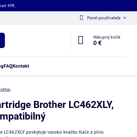
 nad 49€.
Panel používateľa
Nákupný košík
0 €
og
FAQ
Kontakt
rother
rtridge Brother LC462XLY,
ompatibilný
e LC462XLY poskytuje vysokú kvalitu tlače a plnú